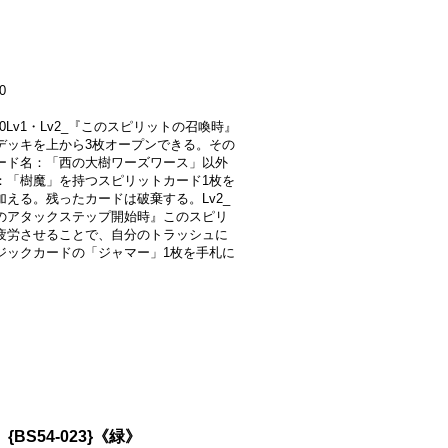
0
000Lv1・Lv2_『このスピリットの召喚時』
デッキを上から3枚オープンできる。その
ード名：「西の大樹ワーズワース」以外
：「樹魔」を持つスピリットカード1枚を
加える。残ったカードは破棄する。Lv2_
のアタックステップ開始時』このスピリ
疲労させることで、自分のトラッシュに
ジックカードの「ジャマー」1枚を手札に
{BS54-023}《緑》