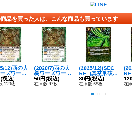
の商品を買った人は、こんな商品も買っています
25/12)西の大
(2020/7)西の大
(2025/12)(SEC
(20
ーズワース
樹ワーズワース
RET)真空爪破斬
R
C47収録)
円
(税込)
【C】{BS54-02
50円
(税込)
(BSC47収録)
80円
(税込)
人
12
{BS54-02
3}《緑》
【R-SEC】{BS
タ(
 120枚
在庫数 97枚
在庫数 68枚
在庫
《緑》
54-072}《緑》
【C
54