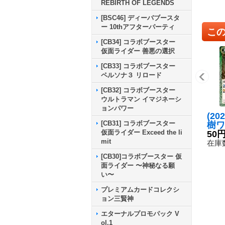
REBIRTH OF LEGENDS
[BSC46] ディーバブースタ
ー 10thアフターパーティ
こ
[CB34] コラボブースター
仮面ライダー 善悪の選択
[CB33] コラボブースター
ペルソナ３ リロード
[CB32] コラボブースター
ウルトラマン イマジネーシ
ョンパワー
(20
[CB31] コラボブースター
樹ワ
仮面ライダー Exceed the li
(BS
50
mit
【C】
在庫数
3}
[CB30]コラボブースター 仮
面ライダー 〜神秘なる願
い〜
プレミアムカードコレクシ
ョン三賢神
エターナルプロモパック V
ol.1