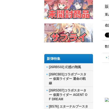
販
重
在
数
新弾特集
[26RBS02] 幻惑の翔風
[26RCB01]コラボブースタ
ー 仮面ライダー 運命の戦
線
[26RSD07]コラボスタータ
ー 仮面ライダー AGENT O
F DREAM
[BS76] エターナルブースタ