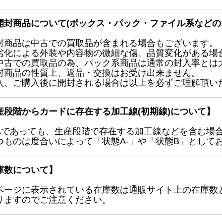
開封商品について(ボックス・パック・ファイル系などの
封商品は中古での買取品が含まれる場合もございます。
劣化による外装や内容物の微細な傷、品質変化がある場
中古での買取品の為、パック系商品は通常の封入率とは
封商品の性質上、返品・交換はお受け出来ません。
入、ご購入後に開封される場合は以上を必ずご理解頂い
産段階からカードに存在する加工線(初期線)について】
Aであっても、生産段階で存在する加工線などを含む場
つものは度合いによって「状態A-」や「状態B」として
庫数について】
ページに表示されている在庫数は通販サイト上の在庫数
りますのでご注意ください。