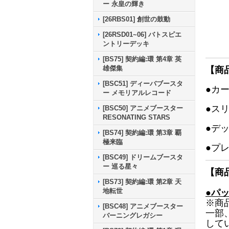
ー 永皇の輝き
[26RBS01] 創世の鼓動
[26RSD01~06] バトスピエ
ントリーデッキ
[BS75] 契約編:環 第4章 英
雄傑集
【商
[BSC51] ディーバブースタ
●カ
ー メモリアルレコード
●ス
[BSC50] アニメブースター
RESONATING STARS
●デ
[BS74] 契約編:環 第3章 覇
極来臨
●プ
[BSC49] ドリームブースタ
ー 巡る星々
【商
[BS73] 契約編:環 第2章 天
地転世
●パ
※商
[BSC48] アニメブースター
一部
バーニングレガシー
して