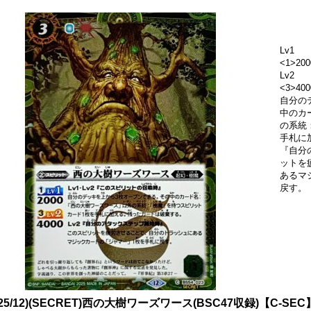
Lv1
<1>200
Lv2
<3>4
自分の
中のカ
の系統
手札に
『自分
ットを
あるマ
戻す。
025/12)(SECRET)西の大樹ワーズワース(BSC47収録)【C-SEC】