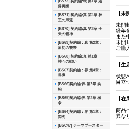
[BS72] 契約編:環 第1章 廻
帰再醒
【未
[BS71] 契約編:真 第4章 神
王の帰還
未開
[BS70] 契約編:真 第3章 全
経年
天の覇神
また
未開
[BS69]契約編：真 第2章：
ご購
原初の襲来
[BS68] 契約編:真 第1章
神々の戦い
【生
[BS67]契約編：界 第4章：
界導
状態
目立
[BS66]契約編:界 第3章 紡
約
[BS65]契約編:界 第2章 極
【在
争
商品
[BS64]契約編：界 第1章：
異な
閃刃
[BSC47] テーマブースター