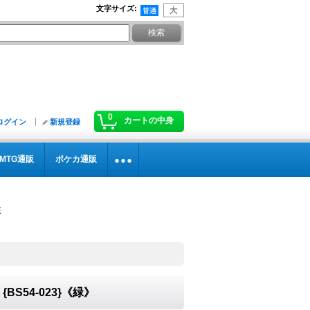
文字サイズ
:
0
カートの中身
ログイン
新規登録
MTG通販
ポケカ通販
{BS54-023}《緑》