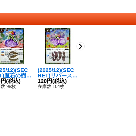
25/12)(SEC
(2025/12)(SEC
(2025/12)(SEC
(2
ET)魔石の樹婦
RET)リバースジ
RET)タキオンス
R
アイビィエッ
0円
(税込)
ャマー(BSC47
120円
(税込)
トリーム(BSC4
80円
(税込)
ー
1
BSC47収録)
収録)【C-SE
7収録)【R-SE
収
数 98枚
在庫数 104枚
在庫数 76枚
在
-SEC】{BS
C】{BS55-071}
C】{BS55-078}
C
-025}《緑》
《緑》
《青》
《