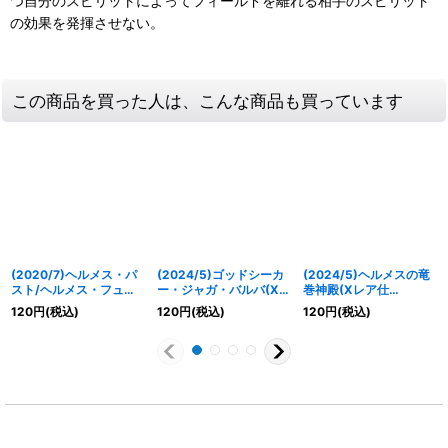
つ自分のスピリットによってフィールドを離れる相手のスピリット
の効果を発揮させない。
この商品を買った人は、こんな商品も買っています
(2020/7)ヘルメス・パ
(2024/5)ゴッドシーカ
(2024/5)ヘルメスの竜
スト/ヘルメス・フュー
ー・ジャガ・バルバ(Xレ
巻神殿(Xレア仕
チャー【TCP】{BS52-
ア仕様/LM2024収録)
様/LM2024収録)【R】
120
円
(税込)
120
円
(税込)
120
円
(税込)
TCP02}《緑》
【C】{BS45-022}
{BS45-087}《緑》
《緑》