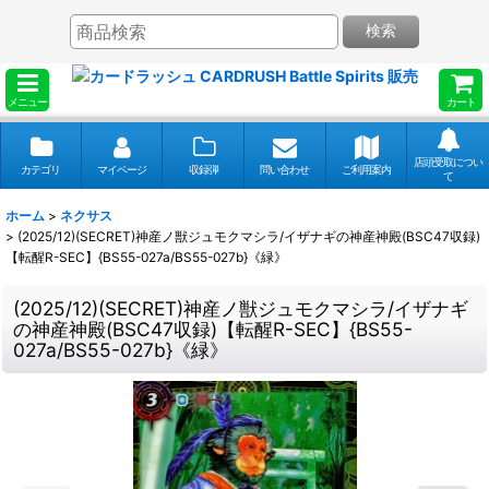
検索
メニュー
カート
店頭受取につい
カテゴリ
マイページ
収録弾
問い合わせ
ご利用案内
て
ホーム
>
ネクサス
>
(2025/12)(SECRET)神産ノ獣ジュモクマシラ/イザナギの神産神殿(BSC47収録)
【転醒R-SEC】{BS55-027a/BS55-027b}《緑》
(2025/12)(SECRET)神産ノ獣ジュモクマシラ/イザナギ
の神産神殿(BSC47収録)【転醒R-SEC】{BS55-
027a/BS55-027b}《緑》