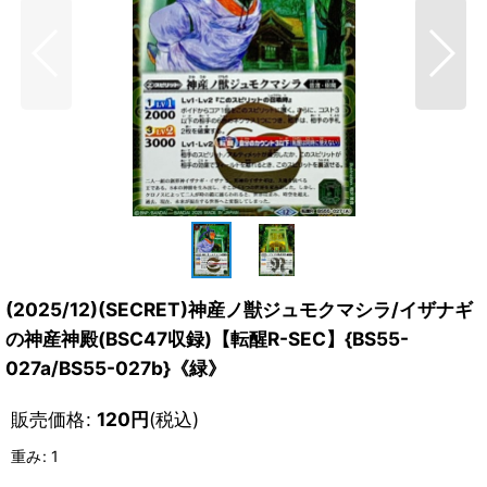
(2025/12)(SECRET)神産ノ獣ジュモクマシラ/イザナギ
の神産神殿(BSC47収録)【転醒R-SEC】{BS55-
027a/BS55-027b}《緑》
販売価格
:
120
円
(税込)
重み
:
1