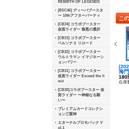
REBIRTH OF LEGENDS
[BSC46] ディーバブースタ
ー 10thアフターパーティ
こ
[CB34] コラボブースター
仮面ライダー 善悪の選択
[CB33] コラボブースター
ペルソナ３ リロード
[CB32] コラボブースター
ウルトラマン イマジネーシ
ョンパワー
(20
[CB31] コラボブースター
海門
仮面ライダー Exceed the li
ャン
180
mit
レム
在庫数
{BS
[CB30]コラボブースター 仮
《青
面ライダー 〜神秘なる願
い〜
プレミアムカードコレクシ
ョン三賢神
エターナルプロモパック V
ol.1