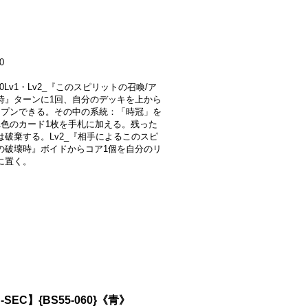
0
000Lv1・Lv2_『このスピリットの召喚/ア
時』ターンに1回、自分のデッキを上から
ープンできる。その中の系統：「時冠」を
1色のカード1枚を手札に加える。残った
は破棄する。Lv2_『相手によるこのスピ
の破壊時』ボイドからコア1個を自分のリ
に置く。
SEC】{BS55-060}《青》