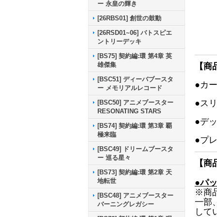
ー 永皇の輝き
[26RBS01] 創世の鼓動
[26RSD01~06] バトスピエ
ントリーデッキ
[BS75] 契約編:環 第4章 英
雄傑集
【商
[BSC51] ディーバブースタ
●カ
ー メモリアルレコード
●ス
[BSC50] アニメブースター
RESONATING STARS
●デ
[BS74] 契約編:環 第3章 覇
極来臨
●プ
[BSC49] ドリームブースタ
ー 巡る星々
【商
[BS73] 契約編:環 第2章 天
地転世
●パ
※商
[BSC48] アニメブースター
一部
バーニングレガシー
して