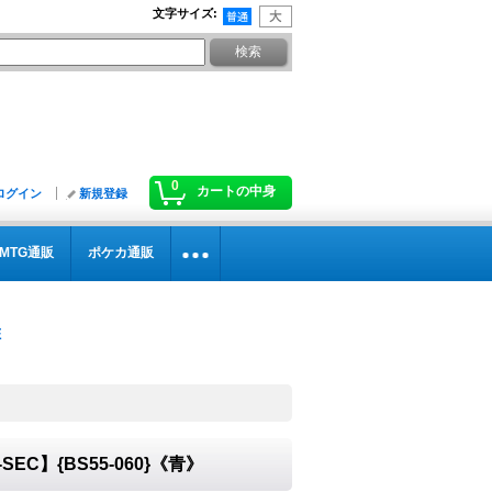
文字サイズ
:
0
カートの中身
ログイン
新規登録
MTG通販
ポケカ通販
SEC】{BS55-060}《青》