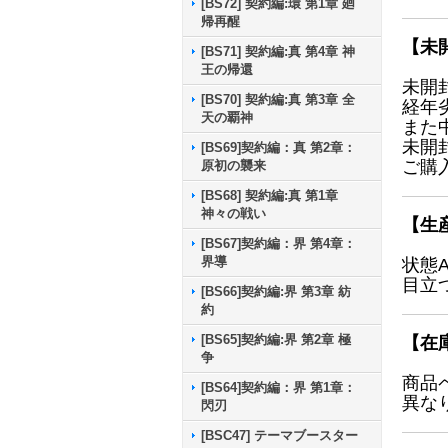
[BS72] 契約編:環 第1章 廻
帰再醒
【未
[BS71] 契約編:真 第4章 神
王の帰還
未開
[BS70] 契約編:真 第3章 全
経年
天の覇神
また
未開
[BS69]契約編：真 第2章：
ご購
原初の襲来
[BS68] 契約編:真 第1章
神々の戦い
【生
[BS67]契約編：界 第4章：
界導
状態
目立
[BS66]契約編:界 第3章 紡
約
[BS65]契約編:界 第2章 極
【在
争
商品
[BS64]契約編：界 第1章：
異な
閃刃
[BSC47] テーマブースター