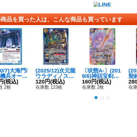
の商品を買った人は、こんな商品も買っています
20/7)大海門/
(2025/12)次元龍
〔状態A-〕(201
(2
機兵オーシ
ウラディノス
9/6)神話宝剣グ
契
ゲート・ゴ
円
(税込)
【M】{BSC47-0
120円
(税込)
ラン・デーヴァ
160円
(税込)
【
28
【転醒R】
10}《青》
(テキスト欄BS
47
 2枚
在庫数 123枚
在庫数 2枚
在庫
52-065}
ロゴ/BS50収録)
》
【X】{BS48-X0
7}《多》