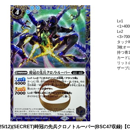
Lv1
<1>400
Lv2
<3>7
タック
3枚オ
持つ青
カード
リット
ザーブ
025/12)(SECRET)時冠の先兵クロノトルーパー(BSC47収録)【C-