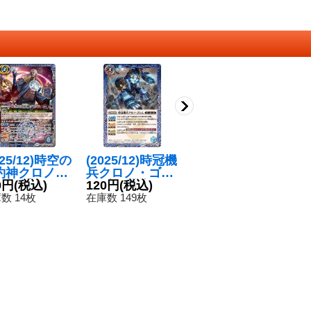
025/12)時空の
(2025/12)時冠機
(2025/12)新しき
(
約神クロノス
兵クロノ・ゴレ
世界/風雅龍エレ
士
契約X】{BSC
0円
(税込)
ム/時冠機帝カイ
120円
(税込)
ア・ラグーン(B
120円
(税込)
ヒ
1
-CX04}《青》
ザー・クロノ・
SC47収録)【転
0
数 14枚
在庫数 149枚
在庫数 173枚
在
ゴレム(BSC47
醒R】{SD55-01
収録)【転醒R】
1a/SD55-011b}
{BS56-056a/BS
《多》
56-056b}《青》