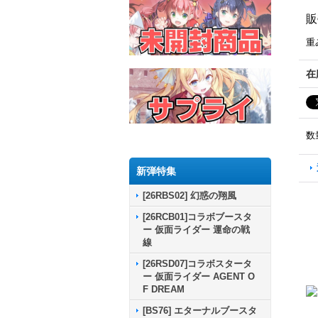
販
重
在
数
新弾特集
[26RBS02] 幻惑の翔風
[26RCB01]コラボブースタ
ー 仮面ライダー 運命の戦
線
[26RSD07]コラボスタータ
ー 仮面ライダー AGENT O
F DREAM
[BS76] エターナルブースタ