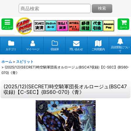
検索
メニュー
カート
店頭受取につい
カテゴリ
マイページ
収録弾
問い合わせ
ご利用案内
て
ホーム
>
スピリット
>
(2025/12)(SECRET)時空騎軍団長オルロージュ(BSC47収録)【C-SEC】{BS60-
070}《青》
(2025/12)(SECRET)時空騎軍団長オルロージュ(BSC47
収録)【C-SEC】{BS60-070}《青》