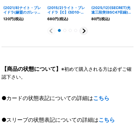
(2021/8)ナイト・ブレ
(2015/2)ライト・ブレ
(2025/12)(SECRET)光
イドラ(赫盟のガレット
イドラ【C】{SD10-
速三段突(BSC47収録)
ロゴ)【C】{BS53-011}
001}《赤》
【R-SEC】{BS44-
120
円
(税込)
680
円
(税込)
80
円
(税込)
《紫》
RV010}《白》
【商品の状態について】
※初めて購入される方は必ずご確
認下さい。
●カードの状態表記についての詳細は
こちら
●スリーブの状態表記についての詳細は
こちら