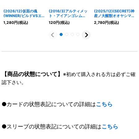
(2026/12)仮面の魂
(2016/3)アルティメッ
(2025/12)(SECRET)神
(WINNER/ビルドVSエ
ト・アイアンゴレム
産ノ大醒獣オオヤシマ/
ボルイラスト)【CP】
(BSC27収録)【C】
黄泉ノ醒獣帝ヨモツオオ
1,280
円
(税込)
120
円
(税込)
2,780
円
(税込)
{CB30-CP04}《多》
{BS24-077}《青》
カミ(BSC47収録)【転醒
X-SEC】{BS55-
TX02a/BS55-TX02b}
《紫》
【商品の状態について】
※初めて購入される方は必ずご確
認下さい。
●カードの状態表記についての詳細は
こちら
●スリーブの状態表記についての詳細は
こちら