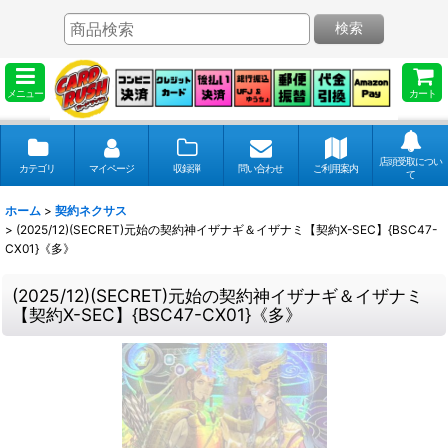
検索
メニュー
カート
店頭受取につい
カテゴリ
マイページ
収録弾
問い合わせ
ご利用案内
て
ホーム
>
契約ネクサス
>
(2025/12)(SECRET)元始の契約神イザナギ＆イザナミ【契約X-SEC】{BSC47-
CX01}《多》
(2025/12)(SECRET)元始の契約神イザナギ＆イザナミ
【契約X-SEC】{BSC47-CX01}《多》