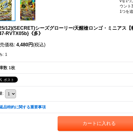
vを1
ウント
1つを
025/12)(SECRET)シーズグローリー/天醒槍ロンゴ・ミニアス【転醒X
47-RVTX05b}《多》
売価格
:
4,480円
(税込)
み
:
1
庫数 1枚
量
:
返品特約に関する重要事項