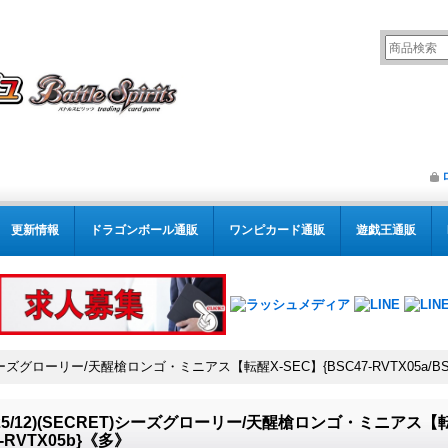
更新情報
ドラゴンボール通販
ワンピカード通販
遊戯王通販
ET)シーズグローリー/天醒槍ロンゴ・ミニアス【転醒X-SEC】{BSC47-RVTX05a/BS
025/12)(SECRET)シーズグローリー/天醒槍ロンゴ・ミニアス【転醒X
7-RVTX05b}《多》