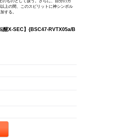
つ上のものとして扱う。さらに、自分のカ
3以上の間、このスピリットに神シンボル
追加する。
-SEC】{BSC47-RVTX05a/B