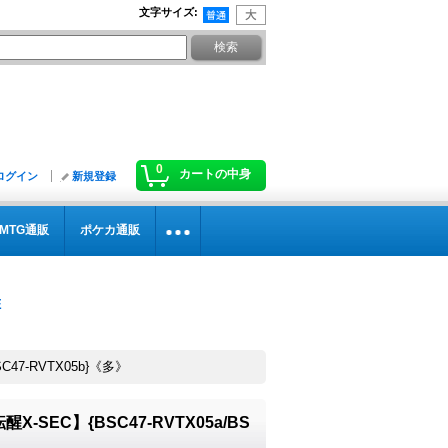
文字サイズ
:
0
カートの中身
ログイン
新規登録
MTG通販
ポケカ通販
C47-RVTX05b}《多》
-SEC】{BSC47-RVTX05a/BS