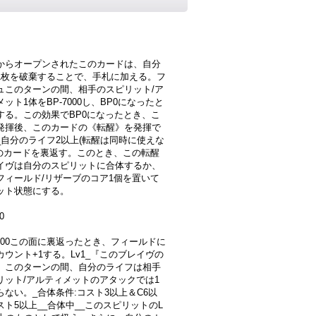
からオープンされたこのカードは、自分
1枚を破棄することで、手札に加える。フ
ュこのターンの間、相手のスピリット/ア
ット1体をBP-7000し、BP0になったと
する。この効果でBP0になったとき、こ
発揮後、このカードの《転醒》を発揮で
_自分のライフ2以上(転醒は同時に使えな
このカードを裏返す。このとき、この転醒
イヴは自分のスピリットに合体するか、
フィールド/リザーブのコア1個を置いて
ット状態にする。
0
6000この面に裏返ったとき、フィールドに
カウント+1する。Lv1_『このブレイヴの
』このターンの間、自分のライフは相手
リット/アルティメットのアタックでは1
らない。_合体条件:コスト3以上＆C6以
スト5以上__合体中__このスピリットのL