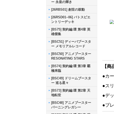
ー 永皇の輝き
[26RBS01] 創世の鼓動
[26RSD01~06] バトスピエ
ントリーデッキ
[BS75] 契約編:環 第4章 英
雄傑集
[BSC51] ディーバブースタ
ー メモリアルレコード
[BSC50] アニメブースター
RESONATING STARS
【商
[BS74] 契約編:環 第3章 覇
極来臨
●カ
[BSC49] ドリームブースタ
ー 巡る星々
●ス
[BS73] 契約編:環 第2章 天
●デ
地転世
[BSC48] アニメブースター
●プ
バーニングレガシー