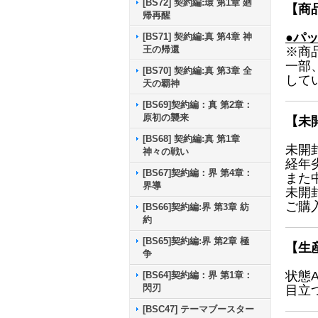
[BS72] 契約編:環 第1章 廻
【商
帰再醒
●パ
[BS71] 契約編:真 第4章 神
王の帰還
※商
一部
[BS70] 契約編:真 第3章 全
して
天の覇神
[BS69]契約編：真 第2章：
原初の襲来
【未
[BS68] 契約編:真 第1章
未開
神々の戦い
経年
[BS67]契約編：界 第4章：
また
界導
未開
ご購
[BS66]契約編:界 第3章 紡
約
[BS65]契約編:界 第2章 極
【生
争
状態
[BS64]契約編：界 第1章：
閃刃
目立
[BSC47] テーマブースター