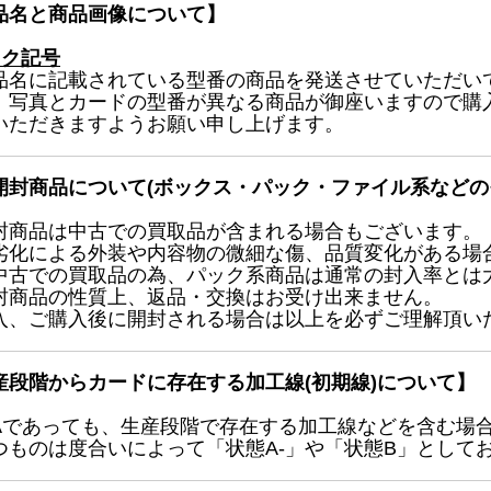
品名と商品画像について】
ック記号
品名に記載されている型番の商品を発送させていただい
、写真とカードの型番が異なる商品が御座いますので購
いただきますようお願い申し上げます。
開封商品について(ボックス・パック・ファイル系などの
封商品は中古での買取品が含まれる場合もございます。
劣化による外装や内容物の微細な傷、品質変化がある場
中古での買取品の為、パック系商品は通常の封入率とは
封商品の性質上、返品・交換はお受け出来ません。
入、ご購入後に開封される場合は以上を必ずご理解頂い
産段階からカードに存在する加工線(初期線)について】
Aであっても、生産段階で存在する加工線などを含む場
つものは度合いによって「状態A-」や「状態B」として