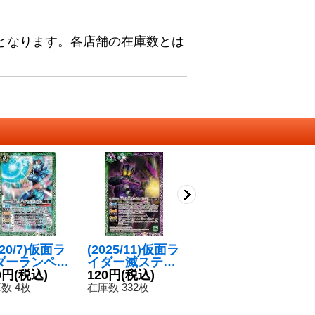
となります。各店舗の在庫数とは
020/7)仮面ラ
(2025/11)仮面ラ
〔状態A-〕(202
(
ダーランペイ
イダー滅スティ
0/6)変身!!仮面
イ
ルカン[2]
0円
(税込)
ングスコーピオ
120円
(税込)
ライダーゼロワ
100円
(税込)
ブ
2
】{CB15-05
ン[3]【M】{CB
ン【CP】{CB12
ン
数 4枚
在庫数 332枚
在庫数 4枚
在
}《緑》
34-039}《多》
-CP03}《緑》
B