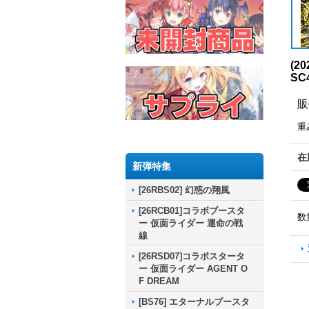
(2
SC
販
重
在
新弾特集
[26RBS02] 幻惑の翔風
[26RCB01]コラボブースタ
数
ー 仮面ライダー 運命の戦
線
[26RSD07]コラボスタータ
ー 仮面ライダー AGENT O
F DREAM
[BS76] エターナルブースタ