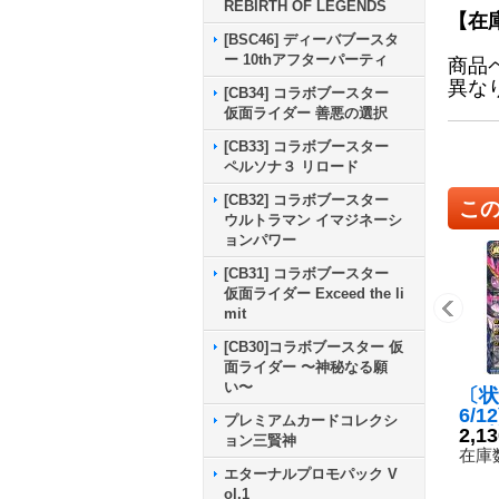
REBIRTH OF LEGENDS
【在
[BSC46] ディーバブースタ
ー 10thアフターパーティ
商品
異な
[CB34] コラボブースター
仮面ライダー 善悪の選択
[CB33] コラボブースター
ペルソナ３ リロード
[CB32] コラボブースター
こ
ウルトラマン イマジネーシ
ョンパワー
[CB31] コラボブースター
仮面ライダー Exceed the li
mit
[CB30]コラボブースター 仮
面ライダー 〜神秘なる願
い〜
〔状
6/1
プレミアムカードコレクシ
混沌
2,1
ョン三賢神
ス【
在庫数
S75
エターナルプロモパック V
ol.1