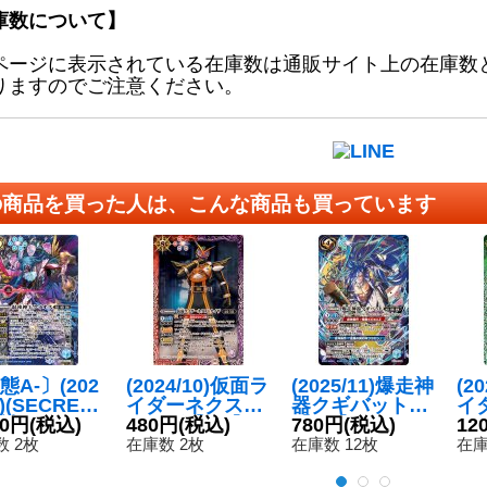
庫数について】
ページに表示されている在庫数は通販サイト上の在庫数
りますのでご注意ください。
の商品を買った人は、こんな商品も買っています
態A-〕(202
(2024/10)仮面ラ
(2025/11)爆走神
(2
2)(SECRET)
イダーネクスト
器クギバット
イ
神王ケイオ
30円
(税込)
カイザ【CP】
480円
(税込)
【CP】{BS71-C
780円
(税込)
ジバ
12
X-SEC】{B
{CB30-CP01}
P06}《青》
【R
 2枚
在庫数 2枚
在庫数 12枚
在庫
-X11}《青》
《多》
1