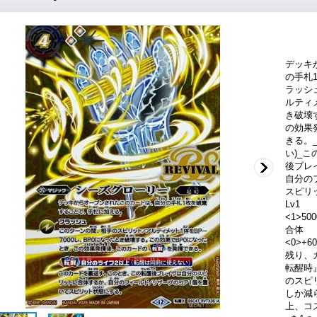
デッキ
の手札
ラッシ
ルティメ
き破壊
の効果
きる。
い)_
後ブレ
自分の
スピリ
Lv1
<1>500
合体
<0>+
残り、
転醒時
のスピ
しか減
上、コ