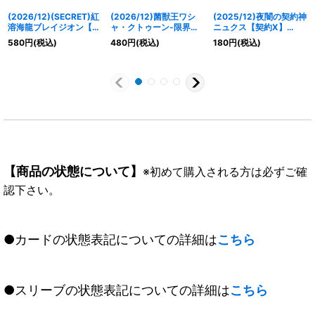
(2026/12)(SECRET)紅
(2026/12)菌獣王ワシ
(2025/12)夜闇の契約神
溶海龍ブレイジオン【X-
ャ・クトゥーン-限界態-
ニュクス【契約X】
SEC】{BS75-X02}
【CP】{BS75-CP03}
{BS72-CX02}《紫》
580
円
(税込)
480
円
(税込)
180
円
(税込)
《赤》
《緑》
【商品の状態について】
※初めて購入される方は必ずご確
認下さい。
●カードの状態表記についての詳細は
こちら
●スリーブの状態表記についての詳細は
こちら