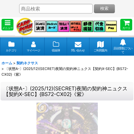
検索
メニュー
カート
店頭受取につい
カテゴリ
マイページ
収録弾
問い合わせ
ご利用案内
て
ホーム
>
契約ネクサス
>
〔状態A-〕(2025/12)(SECRET)夜闇の契約神ニュクス【契約X-SEC】{BS72-
CX02}《紫》
〔状態A-〕(2025/12)(SECRET)夜闇の契約神ニュクス
【契約X-SEC】{BS72-CX02}《紫》