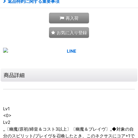
返品特約に関する重要事項
再入荷
お気に入り登録
商品詳細
Lv1
<0>
Lv2
_〔幽魔/原初/締皇＆コスト3以上〕〔幽魔＆ブレイヴ〕_◆対象の自
分のスピリット/ブレイヴを召喚したとき、このネクサスにコア+1で