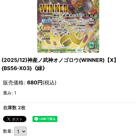
(2025/12)神産ノ武神オノゴロウ(WINNER)【X】
{BS56-X03}《緑》
販売価格
:
680
円
(税込)
重み
:
1
在庫数 2枚
数量
: