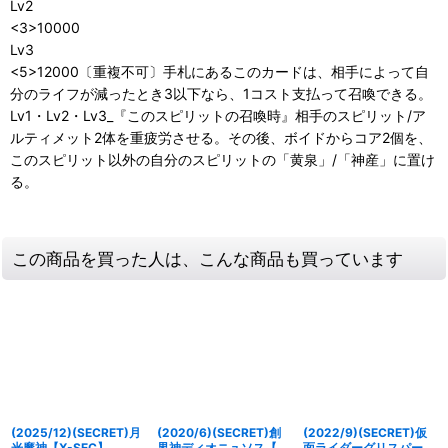
Lv2
<3>10000
Lv3
<5>12000〔重複不可〕手札にあるこのカードは、相手によって自
分のライフが減ったとき3以下なら、1コスト支払って召喚できる。
Lv1・Lv2・Lv3_『このスピリットの召喚時』相手のスピリット/ア
ルティメット2体を重疲労させる。その後、ボイドからコア2個を、
このスピリット以外の自分のスピリットの「黄泉」/「神産」に置け
る。
この商品を買った人は、こんな商品も買っています
(2025/12)(SECRET)月
(2020/6)(SECRET)創
(2022/9)(SECRET)仮
光魔神【X-SEC】
界神ディオニュソス【X-
面ライダーグリスパーフ