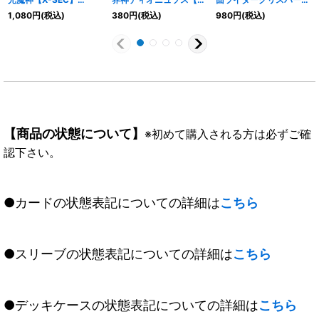
{BS72-X09}《多》
SEC】{BS51-X09}
ェクトキングダム【X-
1,080
円
(税込)
380
円
(税込)
980
円
(税込)
《紫》
SEC】{CB24-X04}
《多》
【商品の状態について】
※初めて購入される方は必ずご確
認下さい。
●カードの状態表記についての詳細は
こちら
●スリーブの状態表記についての詳細は
こちら
●デッキケースの状態表記についての詳細は
こちら