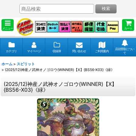
検索
メニュー
カート
店頭受取につい
カテゴリ
マイページ
収録弾
問い合わせ
ご利用案内
て
ホーム
>
スピリット
>
(2025/12)神産ノ武神オノゴロウ(WINNER)【X】{BS56-X03}《緑》
(2025/12)神産ノ武神オノゴロウ(WINNER)【X】
{BS56-X03}《緑》