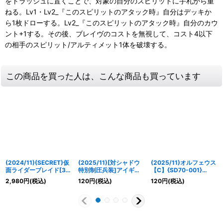
をトラッシュに置くことで、対象の自分のスピリットに手札から重
ねる。Lv1・Lv2_『このスピリットのアタック時』自分はデッキか
ら1枚ドローする。Lv2_『このスピリットのアタック時』自分のカウ
ント+1する。その後、ブレイヴのコストを無視して、コスト4以下
の相手のスピリット/アルティメット1体を破壊する。
この商品を買った人は、こんな商品も買っています
(2024/11)(SECRET)仮
(2025/11)[対シャドウ
(2025/11)オルフェウス
面ライダーブレイド[3]
特別制圧兵装]アイギス
【C】{SD70-001}
【契約X-SEC】{CB31-
[重装ver.]【R】{CB33-
《多》
2,980
円
(税込)
120
円
(税込)
120
円
(税込)
CX04}《黄》
030}《多》