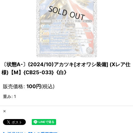
〔状態A-〕(2024/10)アカツキ[オオワシ装備] (Xレア仕
様)【M】{CB25-033}《白》
販売価格
:
100
円
(税込)
重み
:
1
×