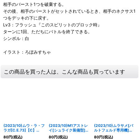
相手のバースト1つを破棄する。
その後、相手のバーストがセットされているとき、相手のネクサス1
つをデッキの下に戻す。
Lv3：フラッシュ『このスピリットのブロック時』
ターンに1回、ただちにバトルを終了できる。
シンボル：白
イラスト：ろぼみすちゃ
この商品を買った人は、こんな商品も買っています
(2023/10)ムウ・ラ・フ
(2023/10)M1アストレ
(2023/10)ムラサメ[バ
ラガ[C.E.73]【C】
イ[シュライク装備型]
ルトフェルド専用機]
{CB29-048}《白》
【C】{CB29-011}
【C】{CB29-010}
80
円
(税込)
80
円
(税込)
80
円
(税込)