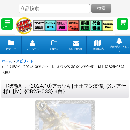
検索
メニュー
カート
店頭受取につい
カテゴリ
マイページ
収録弾
問い合わせ
ご利用案内
て
ホーム
>
スピリット
>
〔状態A-〕(2024/10)アカツキ[オオワシ装備] (Xレア仕様)【M】{CB25-033}
《白》
〔状態A-〕(2024/10)アカツキ[オオワシ装備] (Xレア仕
様)【M】{CB25-033}《白》