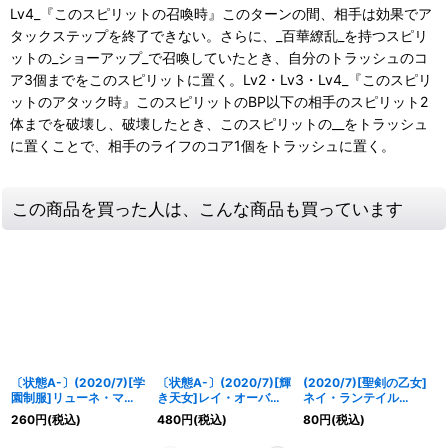
Lv4_『このスピリットの召喚時』このターンの間、相手は効果でア
タックステップを終了できない。さらに、_百華繚乱_を持つスピリ
ットの_ショーアップ_で召喚していたとき、自分のトラッシュのコ
ア3個までをこのスピリットに置く。Lv2・Lv3・Lv4_『このスピリ
ットのアタック時』このスピリットのBP以下の相手のスピリット2
体までを破壊し、破壊したとき、このスピリットの__をトラッシュ
に置くことで、相手のライフのコア1個をトラッシュに置く。
この商品を買った人は、こんな商品も買っています
〔状態A-〕(2020/7)[学
〔状態A-〕(2020/7)[輝
(2020/7)[聖剣の乙女]
園制服]リューネ・マト
き天女]レイ・オーバ
ネイ・ランテイル
(BSC37収録)【X】
【X】{BSC37-RVX01}
(BSC37収録)【R】
260
円
(税込)
480
円
(税込)
80
円
(税込)
{BSC31-X02}《黄》
《黄》
{LM16-D03}《黄》