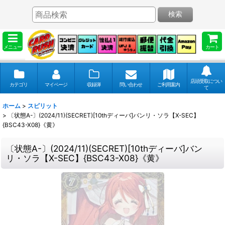
検索
メニュー
カート
店頭受取につい
カテゴリ
マイページ
収録弾
問い合わせ
ご利用案内
て
ホーム
>
スピリット
>
〔状態A-〕(2024/11)(SECRET)[10thディーバ]バンリ・ソラ【X-SEC】
{BSC43-X08}《黄》
〔状態A-〕(2024/11)(SECRET)[10thディーバ]バン
リ・ソラ【X-SEC】{BSC43-X08}《黄》