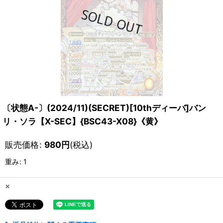
〔状態A-〕(2024/11)(SECRET)[10thディーバ]バン
リ・ソラ【X-SEC】{BSC43-X08}《黄》
販売価格
:
980
円
(税込)
重み
:
1
×