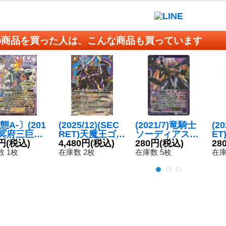
の商品を買った人は、こんな商品も買っています
態A-〕(201
(2025/12)(SEC
(2021/7)竜騎士
(2
1)冥府三巨頭
RET)天魔王ゴッ
ソーディアス・
E
デ・ミリオ
円
(税込)
ド・ゼクスX【X
4,480円
(税込)
ドラグーン/龍騎
280円
(税込)
メ
28
聖剣大戦)
-SEC】{BSC48-
皇ドラゴニッ
SE
 1枚
在庫数 2枚
在庫数 5枚
在庫
{BS22-X0
X08}《多》
ク・アーサー(イ
03
《紫》
ラスト違い)【転
醒X】{BS53-TX
01}《紫》