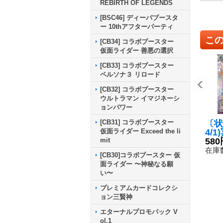
REBIRTH OF LEGENDS
[BSC46] ディーバブースタ
ー 10thアフターパーティ
こ
[CB34] コラボブースター
仮面ライダー 善悪の選択
[CB33] コラボブースター
ペルソナ３ リロード
[CB32] コラボブースター
ウルトラマン イマジネーシ
ョンパワー
〔状
[CB31] コラボブースター
4/
仮面ライダー Exceed the li
ザン
580
mit
ン(
在庫数
[CB30]コラボブースター 仮
【X】
面ライダー 〜神秘なる願
2}
い〜
プレミアムカードコレクシ
ョン三賢神
エターナルプロモパック V
ol.1