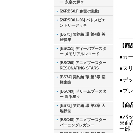
ー 永皇の輝き
[26RBS01] 創世の鼓動
[26RSD01~06] バトスピエ
ントリーデッキ
[BS75] 契約編:環 第4章 英
雄傑集
【商
[BSC51] ディーバブースタ
ー メモリアルレコード
●カ
[BSC50] アニメブースター
●ス
RESONATING STARS
[BS74] 契約編:環 第3章 覇
●デ
極来臨
●プ
[BSC49] ドリームブースタ
ー 巡る星々
【商
[BS73] 契約編:環 第2章 天
地転世
●パ
[BSC48] アニメブースター
※商
バーニングレガシー
一部