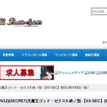
更新情報
ドラゴンボール通販
ワンピカード通販
遊戯王通販
RET)天魔王ゴッド・ゼクスX-終ノ型-【XX-SEC】{BSC48-XX01}《多》
025/12)(SECRET)天魔王ゴッド・ゼクスX-終ノ型-【XX-SEC】{