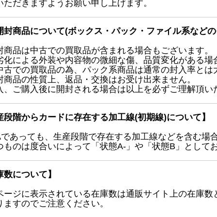
いただきますようお願い申し上げます。
開封商品について(ボックス・パック・ファイル系などの
封商品は中古での買取品が含まれる場合もございます。
劣化による外装や内容物の微細な傷、品質変化がある場
中古での買取品の為、パック系商品は通常の封入率とは
封商品の性質上、返品・交換はお受け出来ません。
入、ご購入後に開封される場合は以上を必ずご理解頂い
産段階からカードに存在する加工線(初期線)について】
Aであっても、生産段階で存在する加工線などを含む場
つものは度合いによって「状態A-」や「状態B」として
庫数について】
ページに表示されている在庫数は通販サイト上の在庫数
りますのでご注意ください。