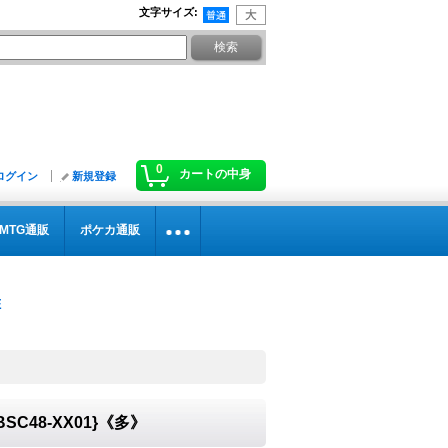
文字サイズ
:
0
カートの中身
ログイン
新規登録
MTG通販
ポケカ通販
BSC48-XX01}《多》