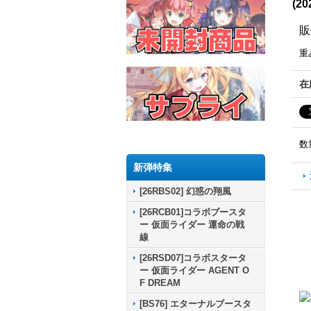
(2
販
重
在
数
新弾特集
[26RBS02] 幻惑の翔風
[26RCB01]コラボブースタ
ー 仮面ライダー 運命の戦
線
[26RSD07]コラボスタータ
ー 仮面ライダー AGENT O
F DREAM
[BS76] エターナルブースタ