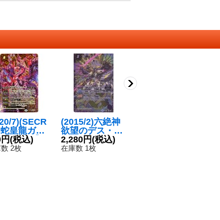
020/7)(SECR
(2015/2)六絶神
〔状態A-〕(202
(
T)蛇皇龍ガル
欲望のデス・ガ
3/9)[白黒幻奏]
ソ
ジャード【X-
0円
(税込)
ル・ヴァドス
2,280円
(税込)
リアス・ウロヴ
260円
(税込)
ド
1
C】{BS54-X
【XX】{BS31-X
ォルン【M】{B
士
数 2枚
在庫数 1枚
在庫数 7枚
在
}《紫》
X01}《紫》
SC40-038}
ス
《黄》
ン
【
9-
T