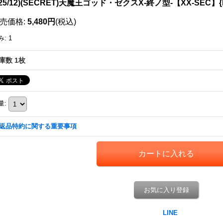
025/12)(SECRET)天魔王ゴッド・ゼクスX-終ノ型-【XX-SEC】{
売価格
:
5,480円
(税込)
み
:
1
庫数 1枚
量
:
返品特約に関する重要事項
お気に入り登録