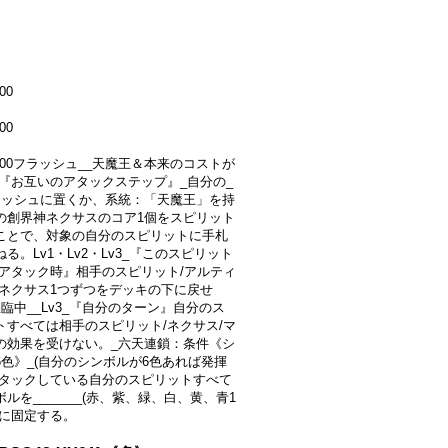
00
00
0000フラッシュ__天魔王＆本来のコストが
10_『お互いのアタックステップ』_自分の_
ラッシュに置くか、系統：「天魔王」を持
の創界神ネクサスのコア1個をスピリット
ことで、対象の自分のスピリットに手札
る。Lv1・Lv2・Lv3_『このスピリット
/アタック時』相手のスピリット/アルティ
/ネクサス1つずつをデッキの下に戻せ
臨中__Lv3_『自分のターン』自分のス
トすべては相手のスピリット/ネクサス/マ
の効果を受けない。_六天連鎖：条件《シ
6色》_(自分のシンボルが6色あれば発揮
アタックしている自分のスピリットすべて
ルを_______(赤、紫、緑、白、黄、青1
)に固定する。