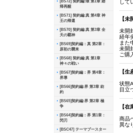
[BS72] 契約編:環 第1章 廻
して
帰再醒
[BS71] 契約編:真 第4章 神
【未
王の帰還
[BS70] 契約編:真 第3章 全
未開
天の覇神
経年
また
[BS69]契約編：真 第2章：
未開
原初の襲来
ご購
[BS68] 契約編:真 第1章
神々の戦い
【生
[BS67]契約編：界 第4章：
界導
状態
[BS66]契約編:界 第3章 紡
目立
約
[BS65]契約編:界 第2章 極
争
【在
[BS64]契約編：界 第1章：
商品
閃刃
異な
[BSC47] テーマブースター