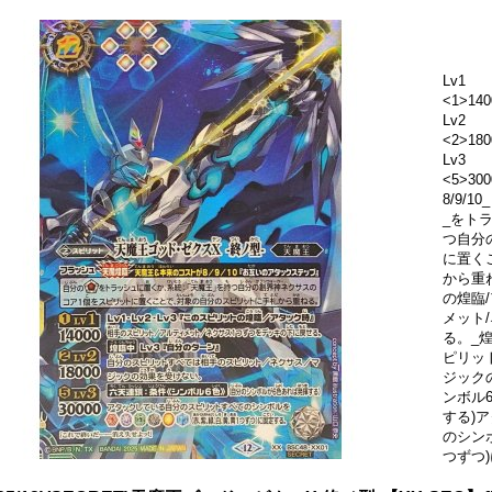
Lv1
<1>140
Lv2
<2>180
Lv3
<5>3
8/9/
_をト
つ自分
に置く
から重ね
の煌臨
メット
る。_煌
ピリッ
ジック
ンボル
する)
のシンボ
つずつ