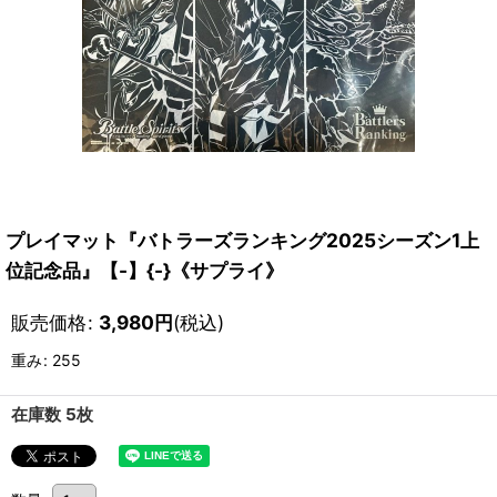
プレイマット『バトラーズランキング2025シーズン1上
位記念品』【-】{-}《サプライ》
販売価格
:
3,980
円
(税込)
重み
:
255
在庫数 5枚