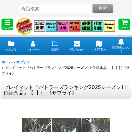
検索
メニュー
カート
店頭受取につい
カテゴリ
マイページ
収録弾
問い合わせ
ご利用案内
て
ホーム
>
サプライ
>
プレイマット『バトラーズランキング2025シーズン1上位記念品』【-】{-}《サ
プライ》
プレイマット『バトラーズランキング2025シーズン1上
位記念品』【-】{-}《サプライ》