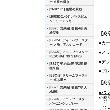
ー 永皇の輝き
[26RBS01] 創世の鼓動
[26RSD01~06] バトスピエ
ントリーデッキ
[BS75] 契約編:環 第4章 英
雄傑集
【商
[BSC51] ディーバブースタ
●カ
ー メモリアルレコード
●ス
[BSC50] アニメブースター
RESONATING STARS
●デ
[BS74] 契約編:環 第3章 覇
極来臨
●プ
[BSC49] ドリームブースタ
ー 巡る星々
【商
[BS73] 契約編:環 第2章 天
地転世
●パ
※商
[BSC48] アニメブースター
一部
バーニングレガシー
して