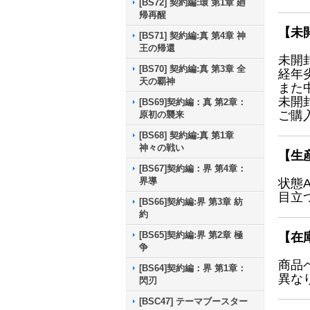
[BS72] 契約編:環 第1章 廻
帰再醒
【未
[BS71] 契約編:真 第4章 神
王の帰還
未開
[BS70] 契約編:真 第3章 全
経年
天の覇神
また
未開
[BS69]契約編：真 第2章：
ご購
原初の襲来
[BS68] 契約編:真 第1章
神々の戦い
【生
[BS67]契約編：界 第4章：
界導
状態
目立
[BS66]契約編:界 第3章 紡
約
[BS65]契約編:界 第2章 極
【在
争
商品
[BS64]契約編：界 第1章：
異な
閃刃
[BSC47] テーマブースター