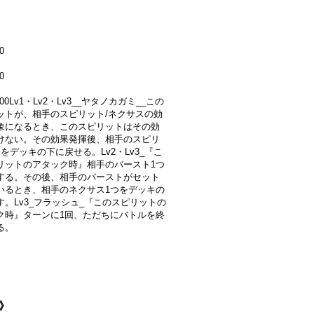
0
0
000Lv1・Lv2・Lv3__ヤタノカガミ__この
ットが、相手のスピリット/ネクサスの効
象になるとき、このスピリットはその効
けない。その効果発揮後、相手のスピリ
をデッキの下に戻せる。Lv2・Lv3_『こ
リットのアタック時』相手のバースト1つ
する。その後、相手のバーストがセット
いるとき、相手のネクサス1つをデッキの
す。Lv3_フラッシュ_『このスピリットの
ク時』ターンに1回、ただちにバトルを終
る。
白》