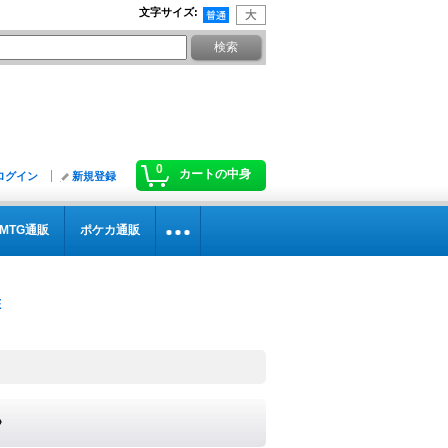
文字サイズ
:
0
カートの中身
ログイン
新規登録
MTG通販
ポケカ通販
》