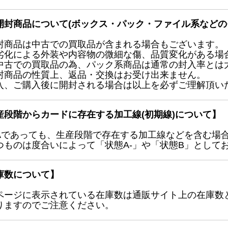
開封商品について(ボックス・パック・ファイル系などの
封商品は中古での買取品が含まれる場合もございます。
劣化による外装や内容物の微細な傷、品質変化がある場
中古での買取品の為、パック系商品は通常の封入率とは
封商品の性質上、返品・交換はお受け出来ません。
入、ご購入後に開封される場合は以上を必ずご理解頂い
産段階からカードに存在する加工線(初期線)について】
Aであっても、生産段階で存在する加工線などを含む場
つものは度合いによって「状態A-」や「状態B」として
庫数について】
ページに表示されている在庫数は通販サイト上の在庫数
りますのでご注意ください。