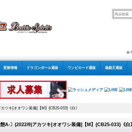
更新情報
ドラゴンボール通販
ワンピカード通販
遊戯王通販
)アカツキ[オオワシ装備]【M】{CB25-033}《白》
態A-〕(2022/9)アカツキ[オオワシ装備]【M】{CB25-033}《白