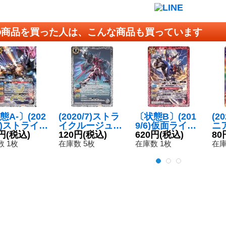
の商品を買った人は、こんな商品も買っています
態A-〕(202
(2020/7)ストラ
〔状態B〕(201
(2
10)ストライク
イクルージュ
9/6)仮面ライダ
ニ
ーダムガン
円
(税込)
【M】{CB13-03
120円
(税込)
ーガタックハイ
620円
(税込)
(B
80
[ミーティア
3}《白》
パーフォーム
【R
 1枚
在庫数 5枚
在庫数 1枚
在庫
]【X】{CB
【R】{CB10-00
5
X04}《白》
9}《赤》