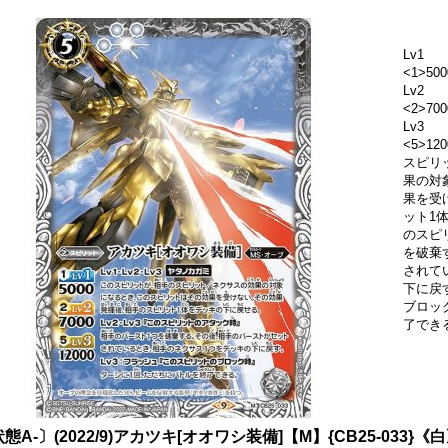
Lv1
<1>500
Lv2
<2>700
Lv3
<5>12
スピリ
果の対
果を受
ット1体
のスピ
を破棄
されて
下に戻
ブロッ
了でき
態A-〕(2022/9)アカツキ[オオワシ装備]【M】{CB25-033}《