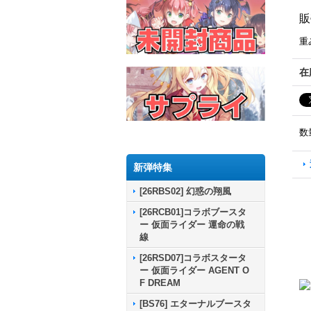
販
重
在
数
新弾特集
[26RBS02] 幻惑の翔風
[26RCB01]コラボブースタ
ー 仮面ライダー 運命の戦
線
[26RSD07]コラボスタータ
ー 仮面ライダー AGENT O
F DREAM
[BS76] エターナルブースタ