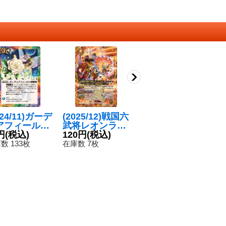
024/11)ガーデ
(2025/12)戦国六
(2016/3)無幻の
(
アフィールド
武将レオンラン
神皇ゼムリアス
神
SC44収録)
円
(税込)
サーX【X】{BS
120円
(税込)
(黄)【P】{P16-
120円
(税込)
(
8
】{BS49-09
74-X12}《赤》
09T}《黄》
0
数 133枚
在庫数 7枚
在庫数 55枚
在
}《多》