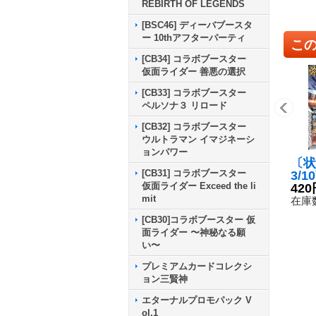
REBIRTH OF LEGENDS
[BSC46] ディーバブースタ
ー 10thアフターパーティ
こ
[CB34] コラボブースター
仮面ライダー 善悪の選択
[CB33] コラボブースター
ペルソナ３ リロード
[CB32] コラボブースター
ウルトラマン イマジネーシ
ョンパワー
〔状
[CB31] コラボブースター
3/
仮面ライダー Exceed the li
フリ
420
mit
ダム
在庫数
装備
[CB30]コラボブースター 仮
29-
面ライダー 〜神秘なる願
い〜
プレミアムカードコレクシ
ョン三賢神
エターナルプロモパック V
ol.1