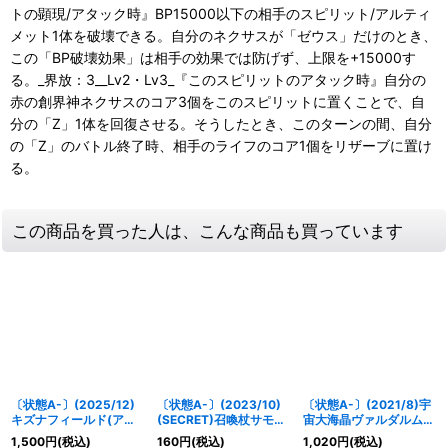
トの顕現/アタック時』BP15000以下の相手のスピリット/アルティ
メット1体を破壊できる。自分のネクサスが「ゼウス」だけのとき、
この「BP破壊効果」は相手の効果では防げず、上限を+15000す
る。_界放：3__Lv2・Lv3_『このスピリットのアタック時』自分の
赤の創界神ネクサスのコア3個をこのスピリットに置くことで、自
分の「Z」1体を回復させる。そうしたとき、このターンの間、自分
の「Z」のバトル終了時、相手のライフのコア1個をリザーブに置け
る。
この商品を買った人は、こんな商品も買っています
〔状態A-〕(2025/12)
〔状態A-〕(2023/10)
〔状態A-〕(2021/8)宇
キズナフィールド(アニ
(SECRET)召喚杖サモ
宙大海晶ヴァルダルム
メ背景/Jイラスト)【R】
ン・ピーク【X-SEC】
【X】{BS56-X09}
1,500
円
(税込)
160
円
(税込)
1,020
円
(税込)