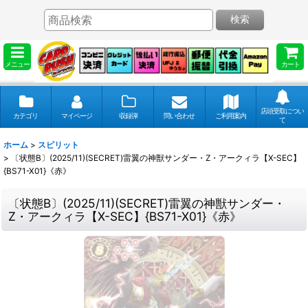
検索
メニュー
カート
店頭受取につい
カテゴリ
マイページ
収録弾
問い合わせ
ご利用案内
て
ホーム
>
スピリット
>
〔状態B〕(2025/11)(SECRET)雷翼の神獣サンダー・Z・アークィラ【X-SEC】
{BS71-X01}《赤》
〔状態B〕(2025/11)(SECRET)雷翼の神獣サンダー・
Z・アークィラ【X-SEC】{BS71-X01}《赤》