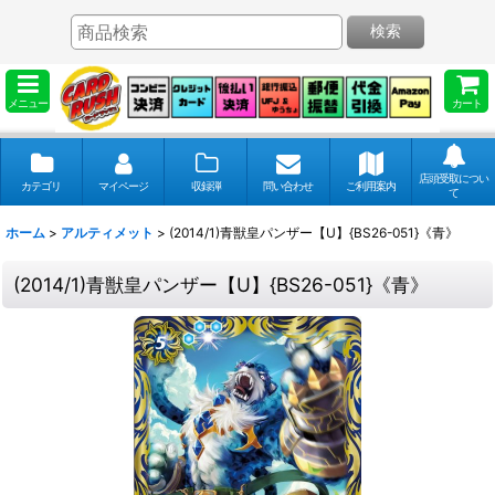
検索
メニュー
カート
店頭受取につい
カテゴリ
マイページ
収録弾
問い合わせ
ご利用案内
て
ホーム
>
アルティメット
>
(2014/1)青獣皇パンザー【U】{BS26-051}《青》
(2014/1)青獣皇パンザー【U】{BS26-051}《青》