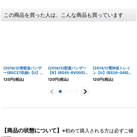
この商品を買った人は、こんな商品も買っています
(2016/3)青獣皇パンザ
(2018/5)獣童パンザー
(2014/1)電神皇トレイ
ー(BSC27収録)【U】
【R】{BS45-RV005}
ン【U】{BS26-049}
{BS26-051}《青》
《青》
《白》
120
円
(税込)
120
円
(税込)
120
円
(税込)
【商品の状態について】
※初めて購入される方は必ずご確