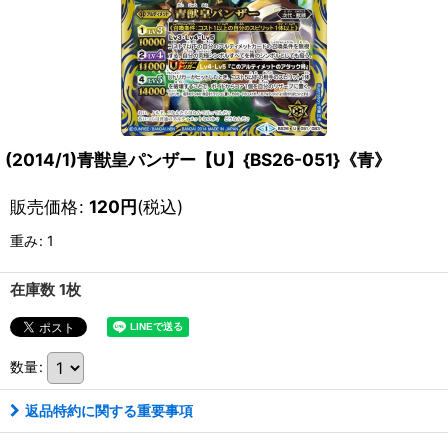
(2014/1)青獣皇パンザー【U】{BS26-051}《青》
販売価格
:
120
円
(税込)
重み
:
1
在庫数 1枚
数量
:
返品特約に関する重要事項