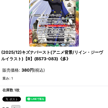
(2025/12)キズナバースト(アニメ背景/リイン・ジーヴ
ルイラスト)【R】{BS73-083}《多》
販売価格
:
380
円
(税込)
重み
:
1
在庫数 1枚