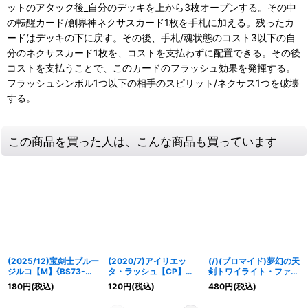
ットのアタック後_自分のデッキを上から3枚オープンする。その中
の転醒カード/創界神ネクサスカード1枚を手札に加える。残ったカ
ードはデッキの下に戻す。その後、手札/魂状態のコスト3以下の自
分のネクサスカード1枚を、コストを支払わずに配置できる。その後
コストを支払うことで、このカードのフラッシュ効果を発揮する。
フラッシュシンボル1つ以下の相手のスピリット/ネクサス1つを破壊
する。
この商品を買った人は、こんな商品も買っています
(2025/12)宝剣士ブルー
(2020/7)アイリエッ
(/)(ブロマイド)夢幻の天
ジルコ【M】{BS73-
タ・ラッシュ【CP】
剣トワイライト・ファン
049}《黄》
{BS53-CP09}《多》
タジア(レイ・オーバイ
180
円
(税込)
120
円
(税込)
480
円
(税込)
ラスト)【-】{D02-07}
《》