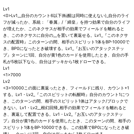
Lv1
<0>Lv1__自分のカウント6以下(転醒は同時に使えない)_自分のライ
フが減ったか、系統：「眷属」/「締皇」を持つ効果で自分のライフ
が増えたか、このネクサスが相手の効果でフィールドを離れると
き、このネクサスに自分の__を置いて裏返せる。Lv1_『このネクサ
スの配置時』このターンの間、相手のスピリット1体をBP-10000で
き、BP0になったとき破壊する。Lv1_『お互いのアタックステッ
プ』ターンに1回、自分が黄1色のカードを使用したとき、自分の手
札が5枚以下なら、自分はデッキから1枚ドローできる。
Lv1
<1>7000
Lv2
<3>10000この面に裏返ったとき、フィールドに残り、カウント+1
する。Lv1・Lv2_『このスピリットの転醒時』自分のカウント1につ
き、このターンの間、相手のスピリット1体はアタック/ブロックで
きない。Lv1・Lv2__根幻回帰_相手の効果でフィールドを離れると
き、裏返して配置できる。Lv1・Lv2_『お互いのアタックステッ
プ』自分が黄1色のカードを使用したとき、このターンの間、相手の
スピリット1体をBP-10000できる。この効果でBP0になったとき破
壊し、ターンに1回、自分はデッキから1枚ドローする。