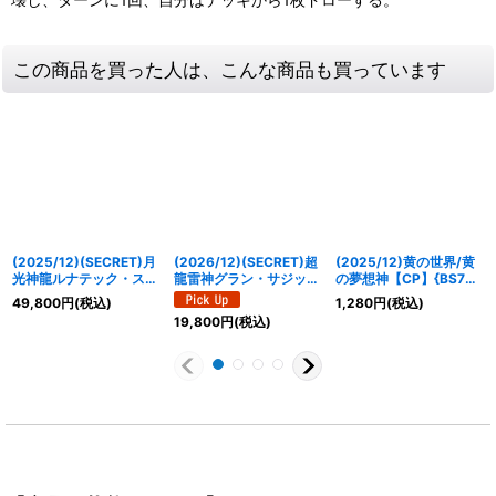
この商品を買った人は、こんな商品も買っています
(2025/12)(SECRET)月
(2026/12)(SECRET)超
(2025/12)黄の世界/黄
光神龍ルナテック・スト
龍雷神グラン・サジッ
の夢想神【CP】{BS73-
ライクヴルムXV【XV-
ト・ノヴァ【AX-SEC】
TCP05a/BS73-
49,800
円
(税込)
1,280
円
(税込)
SEC】{BSC50-XV05}
{BS75-AX02}《黄》
TCP05b}《黄》
19,800
円
(税込)
《白》