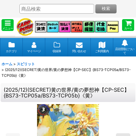
検索
メニュー
カート
店頭受取につい
カテゴリ
マイページ
収録弾
問い合わせ
ご利用案内
て
ホーム
>
スピリット
>
(2025/12)(SECRET)黄の世界/黄の夢想神【CP-SEC】{BS73-TCP05a/BS73-
TCP05b}《黄》
(2025/12)(SECRET)黄の世界/黄の夢想神【CP-SEC】
{BS73-TCP05a/BS73-TCP05b}《黄》