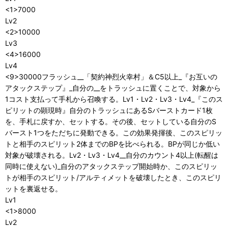
<1>7000
Lv2
<2>10000
Lv3
<4>16000
Lv4
<9>30000フラッシュ__「契約神烈火幸村」＆C5以上_『お互いの
アタックステップ』_自分の__をトラッシュに置くことで、対象から
1コスト支払って手札から召喚する。Lv1・Lv2・Lv3・Lv4_『このス
ピリットの顕現時』自分のトラッシュにあるSバーストカード1枚
を、手札に戻すか、セットする。その後、セットしている自分のS
バースト1つをただちに発動できる。この効果発揮後、このスピリッ
トと相手のスピリット2体までのBPを比べられる。BPが同じか低い
対象が破壊される。Lv2・Lv3・Lv4__自分のカウント4以上(転醒は
同時に使えない)_自分のアタックステップ開始時か、このスピリッ
トが相手のスピリット/アルティメットを破壊したとき、このスピリ
ットを裏返せる。
Lv1
<1>8000
Lv2