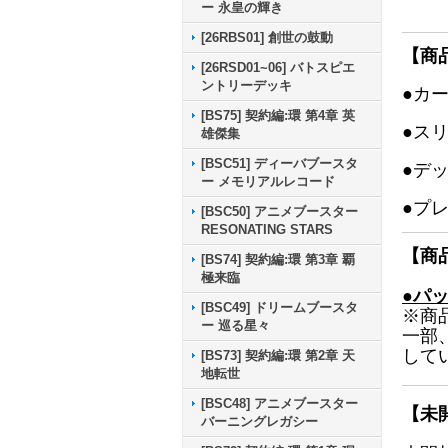
ー 永皇の輝き
[26RBS01] 創世の鼓動
【商
[26RSD01~06] バトスピエ
ントリーデッキ
●カ
[BS75] 契約編:環 第4章 英
●ス
雄傑集
[BSC51] ディーバブースタ
●デ
ー メモリアルレコード
●プ
[BSC50] アニメブースター
RESONATING STARS
【商
[BS74] 契約編:環 第3章 覇
極来臨
●パ
[BSC49] ドリームブースタ
※商
ー 巡る星々
一部
して
[BS73] 契約編:環 第2章 天
地転世
[BSC48] アニメブースター
【未
バーニングレガシー