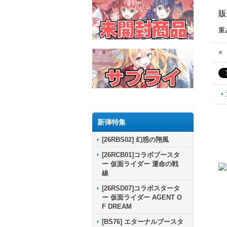
販
重
×
新弾特集
[26RBS02] 幻惑の翔風
[26RCB01]コラボブースタ
ー 仮面ライダー 運命の戦
線
[26RSD07]コラボスタータ
ー 仮面ライダー AGENT O
F DREAM
[BS76] エターナルブースタ