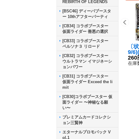
REBIRTH OF LEGENDS
[BSC46] ディーバブースタ
ー 10thアフターパーティ
[CB34] コラボブースター
仮面ライダー 善悪の選択
[CB33] コラボブースター
〔状
ペルソナ３ リロード
9/6
[CB32] コラボブースター
仮面
260
ウルトラマン イマジネーシ
月メ
在庫数
ョンパワー
ズ【
B09
[CB31] コラボブースター
仮面ライダー Exceed the li
mit
[CB30]コラボブースター 仮
面ライダー 〜神秘なる願
い〜
プレミアムカードコレクシ
ョン三賢神
エターナルプロモパック V
ol.1