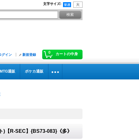
文字サイズ
:
0
カートの中身
ログイン
新規登録
MTG通販
ポケカ通販
【R-SEC】{BS73-083}《多》