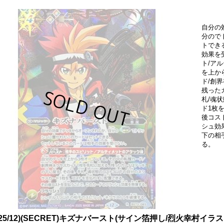
自分の
分ので
トでき
効果を
ト/ア
を上か
ド/創
残った
札/魂
ド1枚
後コス
シュ効
下の相
る。
025/12)(SECRET)キズナバースト(サイン箔押し/烈火幸村イラスト