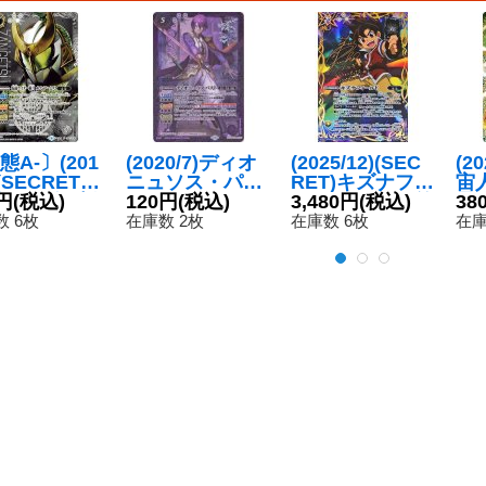
態A-〕(201
(2020/7)ディオ
(2025/12)(SEC
(2
)(SECRET)
ニュソス・パス
RET)キズナフィ
宙
ライダー斬
円
(税込)
ト/ディオニュソ
120円
(税込)
ールド(サイン箔
3,480円
(税込)
星
38
ロンアーム
ス・フューチャ
押し/ツルギ・タ
ラ
 6枚
在庫数 2枚
在庫数 6枚
在庫
M-SEC】{C
ー【TCP】{BS5
テワキイラスト)
B2
-052}《白》
2-TCP01}
【R-SEC】{BS
《紫》
72-084}《多》