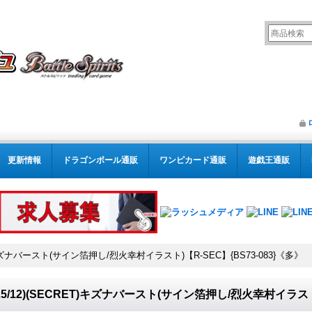
更新情報
ドラゴンボール通販
ワンピカード通販
遊戯王通販
ET)キズナバースト(サイン箔押し/烈火幸村イラスト)【R-SEC】{BS73-083}《多》
025/12)(SECRET)キズナバースト(サイン箔押し/烈火幸村イラスト)