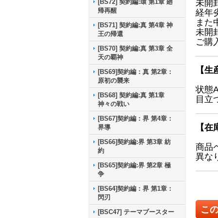
[BS72] 契約編:環 第1章 廻
未開
帰再醒
経年
また
[BS71] 契約編:真 第4章 神
未開
王の帰還
ご購
[BS70] 契約編:真 第3章 全
天の覇神
【生
[BS69]契約編：真 第2章：
原初の襲来
状態
[BS68] 契約編:真 第1章
目立
神々の戦い
[BS67]契約編：界 第4章：
【在
界導
[BS66]契約編:界 第3章 紡
商品
約
異な
[BS65]契約編:界 第2章 極
争
[BS64]契約編：界 第1章：
閃刃
こ
[BSC47] テーマブースター