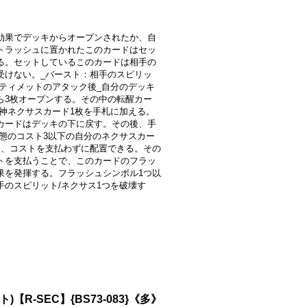
効果でデッキからオープンされたか、自
トラッシュに置かれたこのカードはセッ
る。セットしているこのカードは相手の
受けない。_バースト：相手のスピリッ
ルティメットのアタック後_自分のデッキ
ら3枚オープンする。その中の転醒カー
界神ネクサスカード1枚を手札に加える。
カードはデッキの下に戻す。その後、手
状態のコスト3以下の自分のネクサスカー
を、コストを支払わずに配置できる。その
トを支払うことで、このカードのフラッ
果を発揮する。フラッシュシンボル1つ以
手のスピリット/ネクサス1つを破壊す
)【R-SEC】{BS73-083}《多》