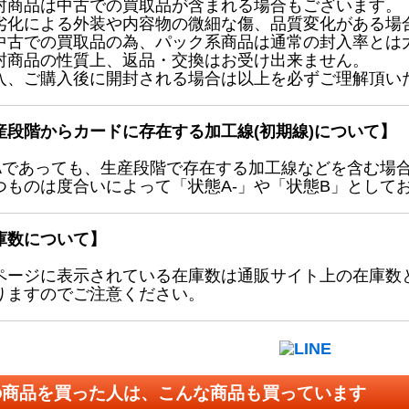
封商品は中古での買取品が含まれる場合もございます。
劣化による外装や内容物の微細な傷、品質変化がある場
中古での買取品の為、パック系商品は通常の封入率とは
封商品の性質上、返品・交換はお受け出来ません。
入、ご購入後に開封される場合は以上を必ずご理解頂い
産段階からカードに存在する加工線(初期線)について】
Aであっても、生産段階で存在する加工線などを含む場
つものは度合いによって「状態A-」や「状態B」として
庫数について】
ページに表示されている在庫数は通販サイト上の在庫数
りますのでご注意ください。
の商品を買った人は、こんな商品も買っています