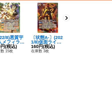
022/8)悪質宇
〔状態A-〕(202
(2021/8)鉄騎皇
(2
人メフィラス
1/8)仮面ライダ
イグドラシルX/
k
人[初代ウルト
0円
(税込)
ーオーマジオウ
160円
(税込)
翼神機グラン・
180円
(税込)
ド
2
怪獣]【X】{C
(CB20収録)【X
ウォーデンX
ア
数 15枚
在庫数 3枚
在庫数 5枚
在
2-X03}《緑》
X】{CB08-XX0
【CP】{BS58-T
グ
1}《多》
CP07a/BS58-T
デ
CP07b}《白》
【
0-
T