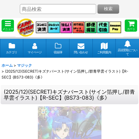
検索
メニュー
カート
店頭受取につい
カテゴリ
マイページ
収録弾
問い合わせ
ご利用案内
て
ホーム
>
マジック
>
(2025/12)(SECRET)キズナバースト(サイン箔押し/群青早雲イラスト)【R-
SEC】{BS73-083}《多》
(2025/12)(SECRET)キズナバースト(サイン箔押し/群青
早雲イラスト)【R-SEC】{BS73-083}《多》