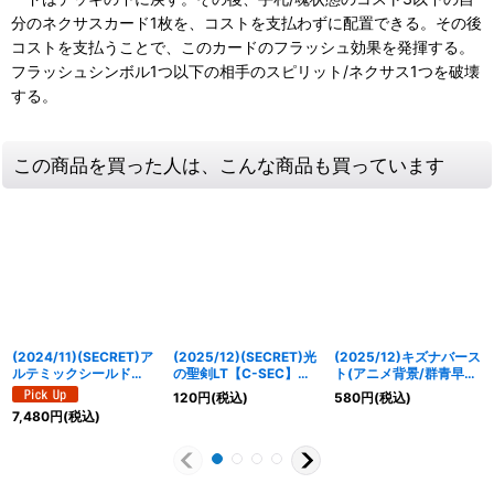
分のネクサスカード1枚を、コストを支払わずに配置できる。その後
コストを支払うことで、このカードのフラッシュ効果を発揮する。
フラッシュシンボル1つ以下の相手のスピリット/ネクサス1つを破壊
する。
この商品を買った人は、こんな商品も買っています
(2024/11)(SECRET)ア
(2025/12)(SECRET)光
(2025/12)キズナバース
ルテミックシールド
の聖剣LT【C-SEC】
ト(アニメ背景/群青早雲
(BS68収録)【C-SEC】
{BSC50-033}《白》
イラスト)【R】{BS73-
120
円
(税込)
580
円
(税込)
{BS44-092}《白》
083}《多》
7,480
円
(税込)