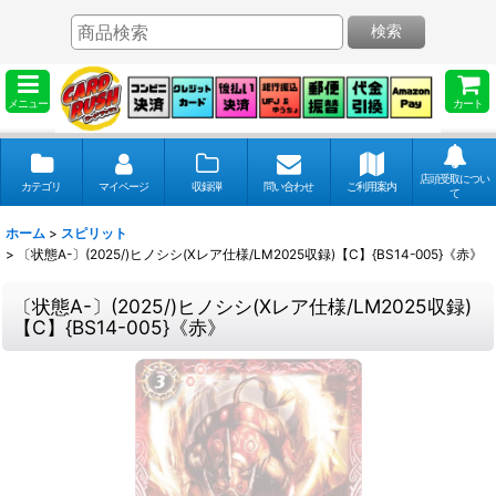
検索
メニュー
カート
店頭受取につい
カテゴリ
マイページ
収録弾
問い合わせ
ご利用案内
て
ホーム
>
スピリット
>
〔状態A-〕(2025/)ヒノシシ(Xレア仕様/LM2025収録)【C】{BS14-005}《赤》
〔状態A-〕(2025/)ヒノシシ(Xレア仕様/LM2025収録)
【C】{BS14-005}《赤》