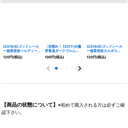
(2019/6)ゴッドシーカ
〔状態A-〕(2017/4)魔
(2019/6)ゴッドシーカ
ー超星使徒ペルディータ
界竜鬼ダークヴルム
ー超星使徒タルボス
【C】{SD51-001}
【R】{SD41-006}
【C】{SD51-005}
120
円
(税込)
100
円
(税込)
120
円
(税込)
《赤》
《紫》
《紫》
【商品の状態について】
※初めて購入される方は必ずご確
認下さい。