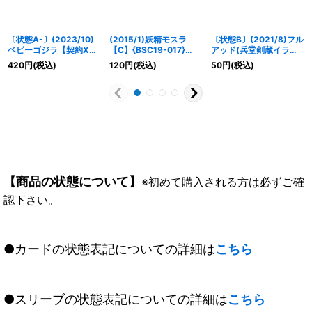
〔状態A-〕(2023/10)
(2015/1)妖精モスラ
〔状態B〕(2021/8)フル
ベビーゴジラ【契約X】
【C】{BSC19-017}
アッド(兵堂剣蔵イラス
{CB28-CX01}《赤》
《緑》
ト)【C】{BS04-098}
420
円
(税込)
120
円
(税込)
50
円
(税込)
《緑》
【商品の状態について】
※初めて購入される方は必ずご確
認下さい。
●カードの状態表記についての詳細は
こちら
●スリーブの状態表記についての詳細は
こちら