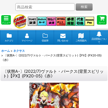
検索
メニュー
カート
店頭受取につい
カテゴリ
マイページ
収録弾
問い合わせ
ご利用案内
て
ホーム
>
ネクサス
>
〔状態A-〕(2022/7)ヴァルト・パークス(背景スピリット)【PX】{PX20-05}
《赤》
〔状態A-〕(2022/7)ヴァルト・パークス(背景スピリッ
ト)【PX】{PX20-05}《赤》