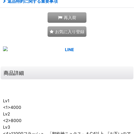
返品特約に関する重要事項
再入荷
お気に入り登録
商品詳細
Lv1
<1>4000
Lv2
<2>8000
Lv3
<4>11000フラッシュ__「契約神ニュクス」＆C4以上_『お互いのア