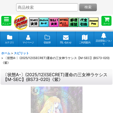
検索
メニュー
カート
店頭受取につい
カテゴリ
マイページ
収録弾
問い合わせ
ご利用案内
て
ホーム
>
スピリット
>
〔状態A-〕(2025/12)(SECRET)運命の三女神ラケシス【M-SEC】{BS73-020}
《紫》
〔状態A-〕(2025/12)(SECRET)運命の三女神ラケシス
【M-SEC】{BS73-020}《紫》