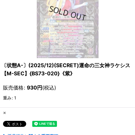
〔状態A-〕(2025/12)(SECRET)運命の三女神ラケシス
【M-SEC】{BS73-020}《紫》
販売価格
:
930
円
(税込)
重み
:
1
×