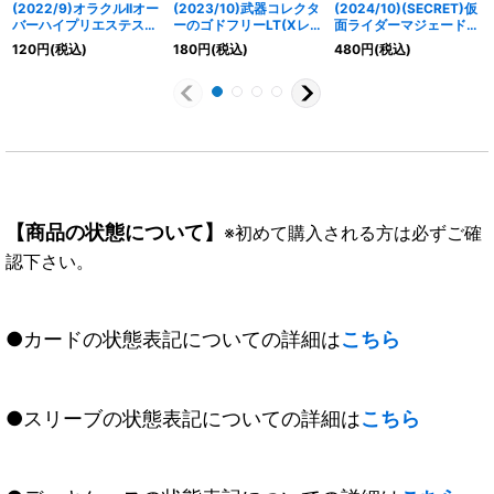
(2022/9)オラクルIIオー
(2023/10)武器コレクタ
(2024/10)(SECRET)仮
バーハイプリエステス
ーのゴドフリーLT(Xレ
面ライダーマジェード
【R】{BS62-073}
ア仕様)【R】{BSC42-
【M-SEC】{CB30-
120
円
(税込)
180
円
(税込)
480
円
(税込)
《白》
073}《青》
046}《青》
【商品の状態について】
※初めて購入される方は必ずご確
認下さい。
●カードの状態表記についての詳細は
こちら
●スリーブの状態表記についての詳細は
こちら