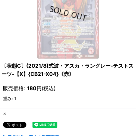
〔状態C〕(2021/8)式波・アスカ・ラングレー-テストス
ーツ-【X】{CB21-X04}《赤》
販売価格
:
180
円
(税込)
重み
:
1
×