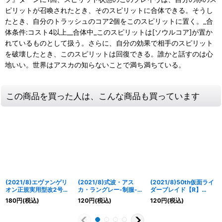
ピリットが召喚されたとき、そのスピリットに合体できる。そうし
たとき、自分のトラッシュのコア2個をこのスピリットに置く。_合
体条件:コスト4以上__合体中_このスピリットは[ソウルコア]が置か
れているものとして扱う。さらに、自分の効果で相手のスピリット
を破壊したとき、このスピリットは回復できる。誰かと話すのは心
地いい。世界はアスカの知らないことで満ち満ちている。
この商品を買った人は、こんな商品も買っています
(2021/8)エヴァンゲリ
(2021/8)式波・アス
(2021/8)50th仮面ライ
オン正規実用型改2号機
カ・ラングレー-制服-/
ダーブレイド【R】
γ【R】{CB21-004}
式波・アスカ・ラングレ
{CB19-029}《黄》
180
円
(税込)
120
円
(税込)
120
円
(税込)
《赤》
ー-プラグスーツ-【転醒
R】{CB21-
045a/CB21-045b}