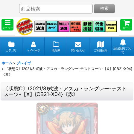
検索
メニュー
カート
店頭受取につい
カテゴリ
マイページ
収録弾
問い合わせ
ご利用案内
て
ホーム
>
ブレイヴ
>
〔状態C〕(2021/8)式波・アスカ・ラングレー-テストスーツ-【X】{CB21-X04}
《赤》
〔状態C〕(2021/8)式波・アスカ・ラングレー-テスト
スーツ-【X】{CB21-X04}《赤》