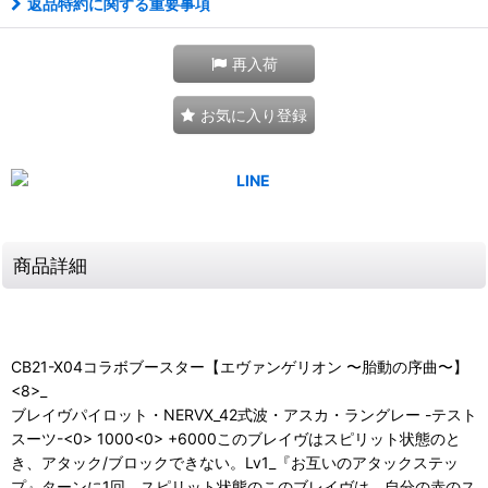
返品特約に関する重要事項
再入荷
お気に入り登録
商品詳細
CB21-X04コラボブースター【エヴァンゲリオン 〜胎動の序曲〜】
<8>_
ブレイヴパイロット・NERVX_42式波・アスカ・ラングレー -テスト
スーツ-<0> 1000<0> +6000このブレイヴはスピリット状態のと
き、アタック/ブロックできない。Lv1_『お互いのアタックステッ
プ』ターンに1回、スピリット状態のこのブレイヴは、自分の赤のス