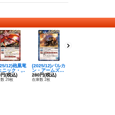
025/12)砲凰竜
(2025/12)バルカ
(2025/12)太陽の
(
ェニック・キ
ン・アームズLT
契約神馬神弾
ェ
ノンLT【M】
0円
(税込)
【R】{BSC49-0
280円
(税込)
【契約X】{BSC
680円
(税込)
の
4
SC49-055}
73}《青》
50-CX01}《赤》
皇
数 29枚
在庫数 2枚
在庫数 4枚
在
赤》
C
C