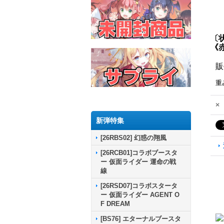
〔状
《
販
重
×
新弾特集
[26RBS02] 幻惑の翔風
[26RCB01]コラボブースタ
ー 仮面ライダー 運命の戦
線
[26RSD07]コラボスタータ
ー 仮面ライダー AGENT O
F DREAM
[BS76] エターナルブースタ