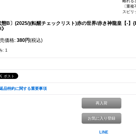
離れる
〔重複
スピリ
態B〕(2025/)(転醒チェックリスト)赤の世界/赤き神龍皇【-】{BS73
赤》
売価格
:
380円
(税込)
み
:
1
返品特約に関する重要事項
再入荷
お気に入り登録