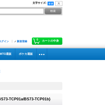
文字サイズ
:
0
カートの中身
ログイン
新規登録
MTG通販
ポケカ通販
TCP01a/BS73-TCP01b}