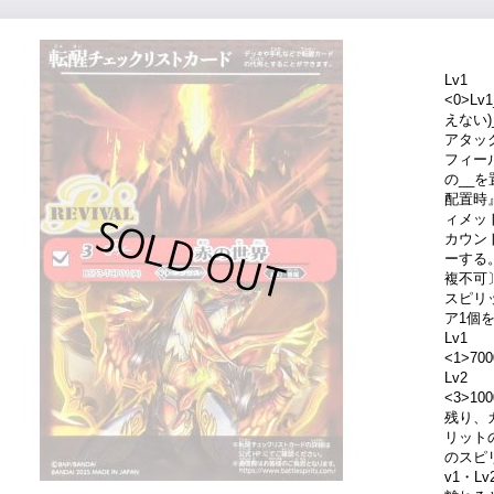
Lv1
<0>L
えない
アタッ
フィー
の__
配置時
ィメッ
カウン
ーする
複不可
スピリ
ア1個
Lv1
<1>700
Lv2
<3>1
残り、カ
リットの
のスピ
v1・L