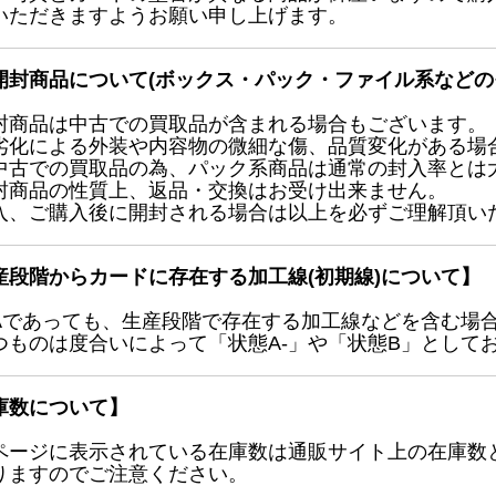
いただきますようお願い申し上げます。
開封商品について(ボックス・パック・ファイル系などの
封商品は中古での買取品が含まれる場合もございます。
劣化による外装や内容物の微細な傷、品質変化がある場
中古での買取品の為、パック系商品は通常の封入率とは
封商品の性質上、返品・交換はお受け出来ません。
入、ご購入後に開封される場合は以上を必ずご理解頂い
産段階からカードに存在する加工線(初期線)について】
Aであっても、生産段階で存在する加工線などを含む場
つものは度合いによって「状態A-」や「状態B」として
庫数について】
ページに表示されている在庫数は通販サイト上の在庫数
りますのでご注意ください。