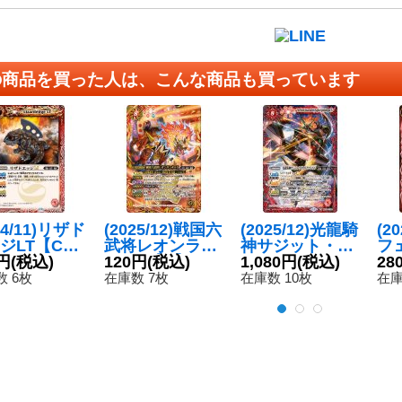
の商品を買った人は、こんな商品も買っています
24/11)リザド
(2025/12)戦国六
(2025/12)光龍騎
(2
ジLT【C】
武将レオンラン
神サジット・ア
フ
C45-001}
円
(税込)
サーX【X】{BS
120円
(税込)
ポロドラゴンXV
1,080円
(税込)
ャ
28
》
74-X12}《赤》
【XV】{BSC49-
{B
 6枚
在庫数 7枚
在庫数 10枚
在庫
XV02}《赤》
《