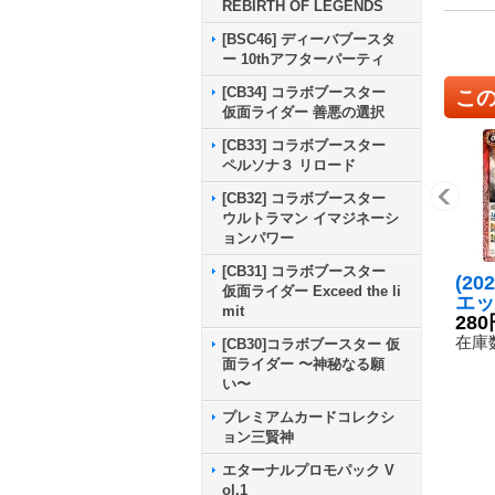
REBIRTH OF LEGENDS
[BSC46] ディーバブースタ
ー 10thアフターパーティ
[CB34] コラボブースター
こ
仮面ライダー 善悪の選択
[CB33] コラボブースター
ペルソナ３ リロード
[CB32] コラボブースター
ウルトラマン イマジネーシ
ョンパワー
[CB31] コラボブースター
(20
仮面ライダー Exceed the li
エッ
mit
{BS
280
《赤
在庫数
[CB30]コラボブースター 仮
面ライダー 〜神秘なる願
い〜
プレミアムカードコレクシ
ョン三賢神
エターナルプロモパック V
ol.1