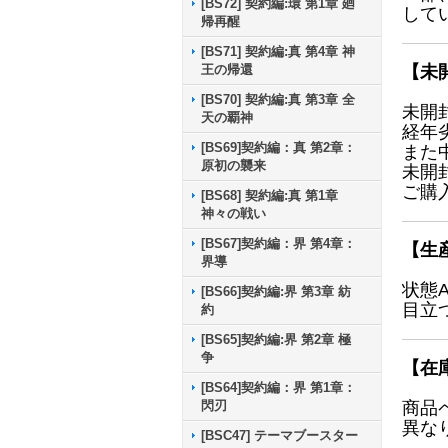
[BS72] 契約編:環 第1章 廻
して
帰再醒
[BS71] 契約編:真 第4章 神
王の帰還
【未
[BS70] 契約編:真 第3章 全
未開
天の覇神
経年
[BS69]契約編：真 第2章：
また
原初の襲来
未開
ご購
[BS68] 契約編:真 第1章
神々の戦い
[BS67]契約編：界 第4章：
【生
界導
状態
[BS66]契約編:界 第3章 紡
目立
約
[BS65]契約編:界 第2章 極
争
【在
[BS64]契約編：界 第1章：
閃刃
商品
異な
[BSC47] テーマブースター