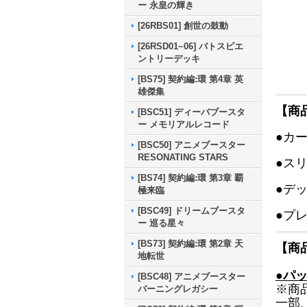
ー 永皇の輝き
[26RBS01] 創世の鼓動
[26RSD01~06] バトスピエ
ントリーデッキ
[BS75] 契約編:環 第4章 英
雄傑集
【商
[BSC51] ディーバブースタ
ー メモリアルレコード
●カ
[BSC50] アニメブースター
RESONATING STARS
●ス
[BS74] 契約編:環 第3章 覇
●デ
極来臨
[BSC49] ドリームブースタ
●プ
ー 巡る星々
[BS73] 契約編:環 第2章 天
【商
地転世
●パ
[BSC48] アニメブースター
※商
バーニングレガシー
一部