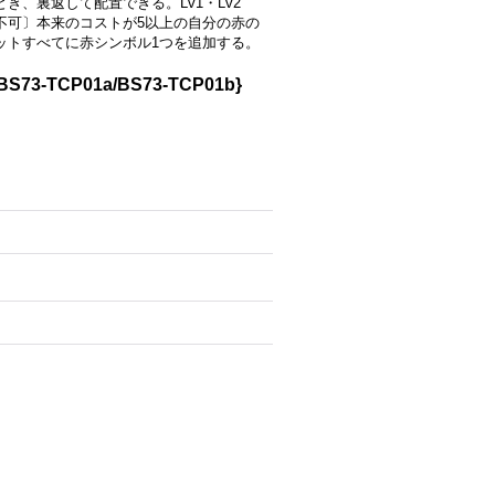
とき、裏返して配置できる。Lv1・Lv2
不可〕本来のコストが5以上の自分の赤の
ットすべてに赤シンボル1つを追加する。
-TCP01a/BS73-TCP01b}