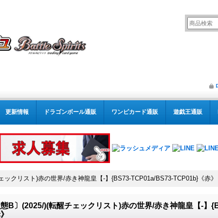
更新情報
ドラゴンボール通販
ワンピカード通販
遊戯王通販
チェックリスト)赤の世界/赤き神龍皇【-】{BS73-TCP01a/BS73-TCP01b}《赤》
態B〕(2025/)(転醒チェックリスト)赤の世界/赤き神龍皇【-】{BS73-
赤》