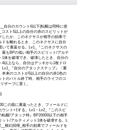
v1__自分のカウント6以下(転醒は同時に使
)_コスト5以上の自分の赤のスピリットが
クしたか、このネクサスが相手の効果で
ルドを離れるとき、このネクサスに自分
を置いて裏返せる。Lv1_『このネクサスの
』最もBPの低い相手のスピリット/アルテ
ト1体を破壊でき、破壊したとき、自分の
ト4以上なら、自分はデッキから1枚ドロ
。Lv1_『自分のアタックステップ』〔重
〕本来のコストが5以上の自分の赤1色の
ットのバトル終了時、相手のライフのコ
をリザーブに置く。
0
0000この面に裏返ったとき、フィールドに
ウント+1する。Lv1・Lv2_『このスピ
転醒/アタック時』BP20000以下の相手
リット/アルティメット1体を破壊する。L
v2__根幻回帰_相手の効果でフィールドを