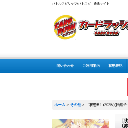
バトルスピリッツ/バトスピ 通販サイト
問い合わせ
ご利用案内
状態表記
ホーム
>
その他
>
〔状態B〕(2025/)(転醒
〔状
《