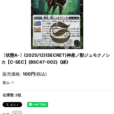
〔状態A-〕(2025/12)(SECRET)神産ノ獣ジュモクノシ
カ【C-SEC】{BSC47-002}《緑》
販売価格
:
100
円
(税込)
重み
:
1
在庫数 3枚