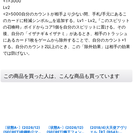
<1>3000
Lv2
<2>5000自分のカウントが相手より少ない間、手札/手元にあるこ
のカードに軽減シンボル__を追加する。Lv1・Lv2_『このスピリット
の召喚時』ボイドからコア1個を自分のスピリットに置ける。その
後、自分の「イザナギ＆イザナミ」があるとき、相手のトラッシュ
にあるカード1枚をゲームから除外することで、自分のカウント+1
する。自分のカウント2以上のとき、この「除外効果」は相手の効果
では防げない。
この商品を買った人は、こんな商品も買っています
〔状態A-〕(2026/12)
〔状態A-〕(2026/12)
(2018/4)大天使アヴリ
(SECRET)銃鎌軌公マン
(SECRET)蜂王フォン・
エル【R】{BS43-