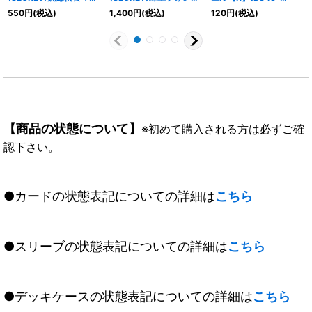
ティグノス【X-SEC】
ニードX【X-SEC】
RV025}《黄》
550
円
(税込)
1,400
円
(税込)
120
円
(税込)
{BS75-X05}《緑》
{BS75-X06}《緑》
【商品の状態について】
※初めて購入される方は必ずご確
認下さい。
●カードの状態表記についての詳細は
こちら
●スリーブの状態表記についての詳細は
こちら
●デッキケースの状態表記についての詳細は
こちら