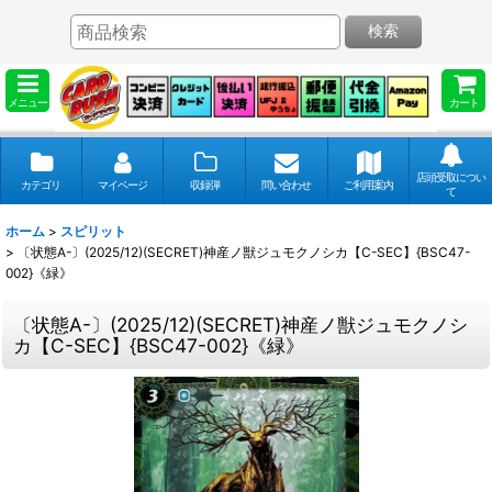
検索
メニュー
カート
店頭受取につい
カテゴリ
マイページ
収録弾
問い合わせ
ご利用案内
て
ホーム
>
スピリット
>
〔状態A-〕(2025/12)(SECRET)神産ノ獣ジュモクノシカ【C-SEC】{BSC47-
002}《緑》
〔状態A-〕(2025/12)(SECRET)神産ノ獣ジュモクノシ
カ【C-SEC】{BSC47-002}《緑》