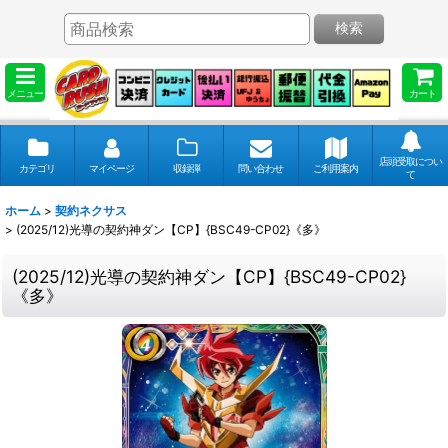
検索
メニュー
カート
店頭受取につい
カテゴリ
マイページ
収録弾
問い合わせ
ご利用案内
て
ホーム
>
契約ネクサス
>
(2025/12)光導の契約神ダン【CP】{BSC49-CP02}《多》
(2025/12)光導の契約神ダン【CP】{BSC49-CP02}
《多》