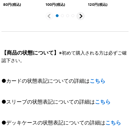
ピアX【10thX】{BS51-
ゴレムX【10thX】
075}《赤》
80
円
(税込)
100
円
(税込)
120
円
(税込)
10thX03}《青》
{BS48-10thX03}
《青》
【商品の状態について】
※初めて購入される方は必ずご確
認下さい。
●カードの状態表記についての詳細は
こちら
●スリーブの状態表記についての詳細は
こちら
●デッキケースの状態表記についての詳細は
こちら