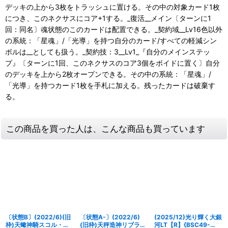
デッキの上から3枚をトラッシュに置ける。その中の対象カード1枚
につき、このネクサスにコア+1する。_復活__メイン〔ターンに1
回：同名〕魂状態のこのカードは配置できる。_契約域__Lv16色以外
の系統：「星魂」/「光導」を持つ自分のカード/すべての軽減シン
ボルは__としても扱う。_契約技：3__Lv1_『自分のメインステッ
プ』〔ターンに1回、このネクサスのコア3個をボイドに置く〕自分
のデッキを上から2枚オープンできる。その中の系統：「星魂」/
「光導」を持つカード1枚を手札に加える。残ったカードは破棄す
る。
この商品を買った人は、こんな商品も買っています
〔状態B〕(2022/6)(旧
〔状態A-〕(2022/6)
(2025/12)光り輝く大銀
枠)天蠍神騎スコル・ス
(旧枠)天秤造神リブラ・
河LT【R】{BSC49-