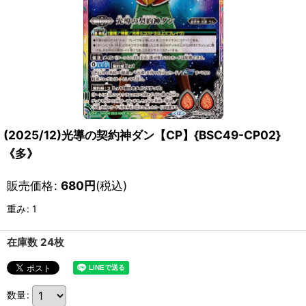
(2025/12)光導の契約神ダン【CP】{BSC49-CP02}
《多》
販売価格
:
680
円
(税込)
重み
:
1
在庫数 24枚
数量
: