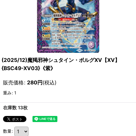
(2025/12)魔羯邪神シュタイン・ボルグXV【XV】
{BSC49-XV03}《紫》
販売価格
:
280
円
(税込)
重み
:
1
在庫数 13枚
数量
: