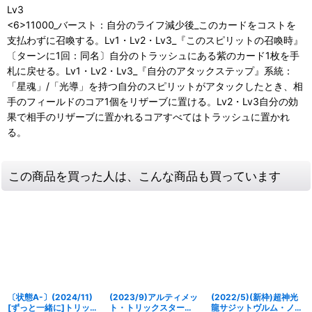
Lv3
<6>11000_バースト：自分のライフ減少後_このカードをコストを
支払わずに召喚する。Lv1・Lv2・Lv3_『このスピリットの召喚時』
〔ターンに1回：同名〕自分のトラッシュにある紫のカード1枚を手
札に戻せる。Lv1・Lv2・Lv3_『自分のアタックステップ』系統：
「星魂」/「光導」を持つ自分のスピリットがアタックしたとき、相
手のフィールドのコア1個をリザーブに置ける。Lv2・Lv3自分の効
果で相手のリザーブに置かれるコアすべてはトラッシュに置かれ
る。
この商品を買った人は、こんな商品も買っています
〔状態A-〕(2024/11)
(2023/9)アルティメッ
(2022/5)(新枠)超神光
[ずっと一緒に]トリック
ト・トリックスター
龍サジットヴルム・ノヴ