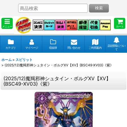
検索
メニュー
カート
店頭受取につい
カテゴリ
マイページ
収録弾
問い合わせ
ご利用案内
て
ホーム
>
スピリット
>
(2025/12)魔羯邪神シュタイン・ボルグXV【XV】{BSC49-XV03}《紫》
(2025/12)魔羯邪神シュタイン・ボルグXV【XV】
{BSC49-XV03}《紫》