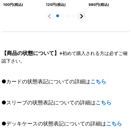
スター【契約X】
(SD65収録)【X】
ァ【10thX】{BS47-
100
円
(税込)
120
円
(税込)
980
円
(税込)
{BSC43-CX02}《黄》
{BSC17-X04}《黄》
10thX01}《赤》
【商品の状態について】
※初めて購入される方は必ずご確
認下さい。
●カードの状態表記についての詳細は
こちら
●スリーブの状態表記についての詳細は
こちら
●デッキケースの状態表記についての詳細は
こちら