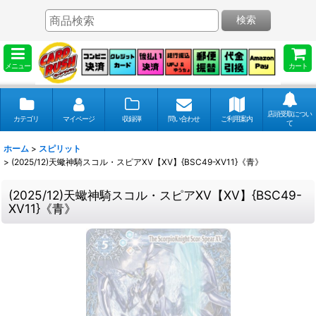
検索
メニュー
カート
店頭受取につい
カテゴリ
マイページ
収録弾
問い合わせ
ご利用案内
て
ホーム
>
スピリット
>
(2025/12)天蠍神騎スコル・スピアXV【XV】{BSC49-XV11}《青》
(2025/12)天蠍神騎スコル・スピアXV【XV】{BSC49-
XV11}《青》