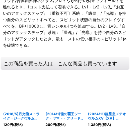
リット/合体創界神ネクサス/ブレイヴが相手の効果でフィールドを
離れるとき、1コスト支払って召喚できる。Lv1・Lv2・Lv3_『お互
いのアタックステップ』〔重複不可〕系統：「締皇」/「光導」を持
つ自分のスピリットすべてと、スピリット状態の自分のブレイヴす
べてを、BP+10000し、青シンボル1つを追加する。Lv2・Lv3_『自
分のアタックステップ』系統：「星魂」/「光導」を持つ自分のスピ
リットがアタックしたとき、最もコストの低い相手のスピリット1体
を破壊できる。
この商品を買った人は、こんな商品も買っています
(2018/5)月光龍ストラ
(2014/1)龍の覇王ジー
(2024/11)龍星皇メテオ
イク・ジークヴルム
ク・ヤマト・フリード
ヴルムXV【XV】
X【X】{SD43-X02}
(イラスト違い)【X】
{BSC45-XV01}《赤》
120
円
(税込)
280
円
(税込)
1,380
円
(税込)
《白》
{BS14-X01}《赤》