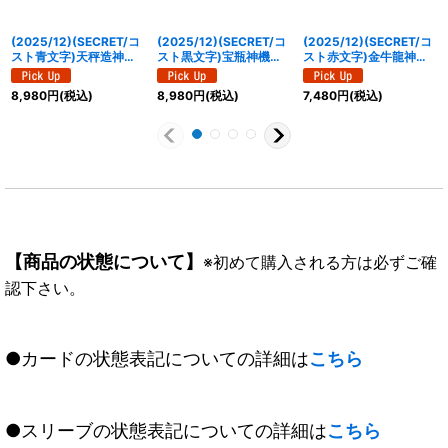
(2025/12)(SECRET/コ
(2025/12)(SECRET/コ
(2025/12)(SECRET/コ
スト青文字)天秤造神リ
スト黒文字)宝瓶神機ア
スト赤文字)金牛龍神ド
ブラ・ゴレムXV【XV-
クア・エリシオン
ラゴニック・タウラス
SEC】{BSC49-XV12}
XV【XV-SEC】
XV【XV-SEC】
8,980
円
(税込)
8,980
円
(税込)
7,480
円
(税込)
《青》
{BSC49-XV07}《白》
{BSC49-XV01}《赤》
【商品の状態について】
※初めて購入される方は必ずご確
認下さい。
●カードの状態表記についての詳細は
こちら
●スリーブの状態表記についての詳細は
こちら