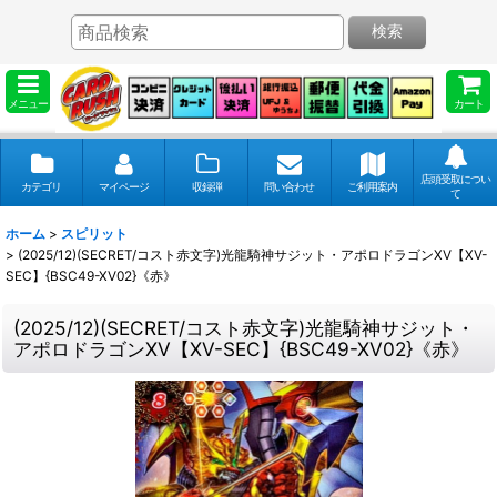
検索
メニュー
カート
店頭受取につい
カテゴリ
マイページ
収録弾
問い合わせ
ご利用案内
て
ホーム
>
スピリット
>
(2025/12)(SECRET/コスト赤文字)光龍騎神サジット・アポロドラゴンXV【XV-
SEC】{BSC49-XV02}《赤》
(2025/12)(SECRET/コスト赤文字)光龍騎神サジット・
アポロドラゴンXV【XV-SEC】{BSC49-XV02}《赤》