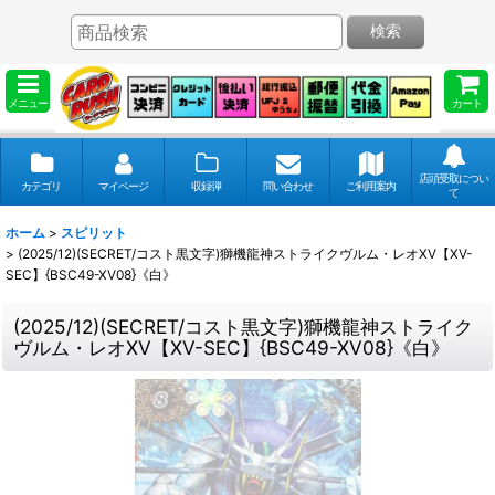
検索
メニュー
カート
店頭受取につい
カテゴリ
マイページ
収録弾
問い合わせ
ご利用案内
て
ホーム
>
スピリット
>
(2025/12)(SECRET/コスト黒文字)獅機龍神ストライクヴルム・レオXV【XV-
SEC】{BSC49-XV08}《白》
(2025/12)(SECRET/コスト黒文字)獅機龍神ストライク
ヴルム・レオXV【XV-SEC】{BSC49-XV08}《白》