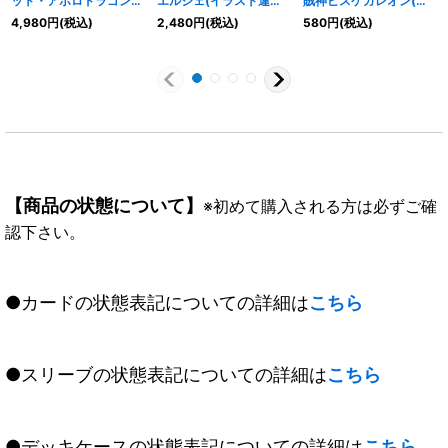
ット・アポロドラゴン
エルジェ(イラスト違い)
賊神ピスケガレオン(イ
(イラスト違い)【X-
【X-SEC】{BS39-
ラスト違い)【X-SEC】
4,980
円
(税込)
2,480
円
(税込)
580
円
(税込)
SEC】{BS38-RVX01}
RVX05}《黄》
{BS39-RVX02}《紫》
《赤》
【商品の状態について】
※初めて購入される方は必ずご確
認下さい。
●カードの状態表記についての詳細は
こちら
●スリーブの状態表記についての詳細は
こちら
●デッキケースの状態表記についての詳細は
こちら