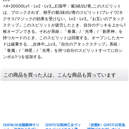
<4>20000Lv1・Lv2・Lv3__幻装甲：紫/緑/白/青_このスピリット
は、ブロックされず、相手の紫/緑/白/青のスピリット/ブレイヴ/ネ
クサス/マジックの効果を受けない。Lv2・Lv3_『お互いのアタック
ステップ』このスピリットが疲労したとき、自分のデッキを上から1
枚オープンできる。それが系統：「眷属」/「光導」/「創界神」を
持つカードのとき、このスピリットは回復する。オープンしたカー
ドは破棄する。_合体中__Lv3_『自分のアタックステップ』系統：
「眷属」/「神星」/「光導」を持つ自分のスピリットすべてに白シ
ンボル1つを追加する。
この商品を買った人は、こんな商品も買っています
(2016/3)光龍騎神サジ
(2017/3)戦神乙女ヴィ
〔状態B〕(2017/3)双魚