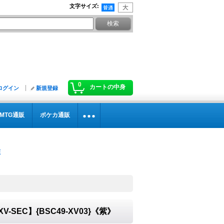
文字サイズ
:
0
カートの中身
ログイン
新規登録
MTG通販
ポケカ通販
-SEC】{BSC49-XV03}《紫》