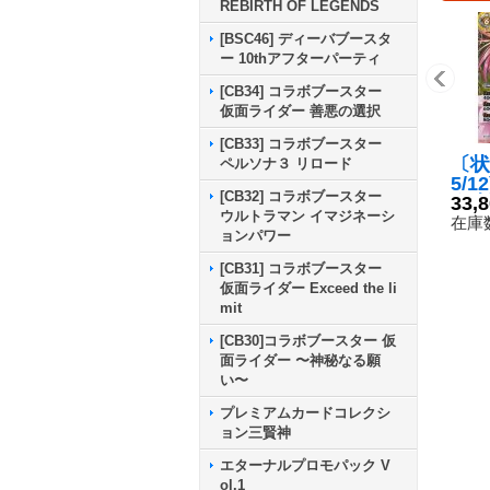
REBIRTH OF LEGENDS
[BSC46] ディーバブースタ
ー 10thアフターパーティ
[CB34] コラボブースター
仮面ライダー 善悪の選択
[CB33] コラボブースター
〔状
ペルソナ３ リロード
5/1
[CB32] コラボブースター
右上
33,
ウルトラマン イマジネーシ
乙女
在庫数
ョンパワー
ェX
C】{
[CB31] コラボブースター
09
仮面ライダー Exceed the li
mit
[CB30]コラボブースター 仮
面ライダー 〜神秘なる願
い〜
プレミアムカードコレクシ
ョン三賢神
エターナルプロモパック V
ol.1