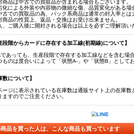
封商品は中古での買取品が含まれる場合もございます。
劣化による外装や内容物の微細な傷、品質変化がある場
中古での買取品の為、パック系商品は通常の封入率とは
封商品の性質上、返品・交換はお受け出来ません。
入、ご購入後に開封される場合は以上を必ずご理解頂い
産段階からカードに存在する加工線(初期線)について】
Aであっても、生産段階で存在する加工線などを含む場
つものは度合いによって「状態A-」や「状態B」として
庫数について】
ページに表示されている在庫数は通販サイト上の在庫数
りますのでご注意ください。
の商品を買った人は、こんな商品も買っています