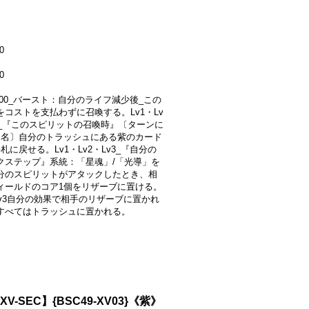
0
0
1000_バースト：自分のライフ減少後_この
をコストを支払わずに召喚する。Lv1・Lv
v3_『このスピリットの召喚時』〔ターンに
同名〕自分のトラッシュにある紫のカード
札に戻せる。Lv1・Lv2・Lv3_『自分の
クステップ』系統：「星魂」/「光導」を
分のスピリットがアタックしたとき、相
ィールドのコア1個をリザーブに置ける。
・Lv3自分の効果で相手のリザーブに置かれ
すべてはトラッシュに置かれる。
V-SEC】{BSC49-XV03}《紫》