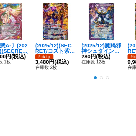
態A-〕(202
(2025/12)(SEC
(2025/12)魔羯邪
(20
2)(SECRET/
RET/コスト紫文
神シュタイン・
R
英文字)戦神
800円
(税込)
字)魔羯邪神シュ
ボルグXV【X
280円
(税込)
字
ヴィエルジ
タイン・ボルグ
3,480円
(税込)
V】{BSC49-XV
ミ
9,
 1枚
在庫数 12枚
V【XV-SE
XV【XV-SEC】
03}《紫》
V-
在庫数 2枚
在庫
BSC49-XV
{BSC49-XV03}
9-
}《黄》
《紫》