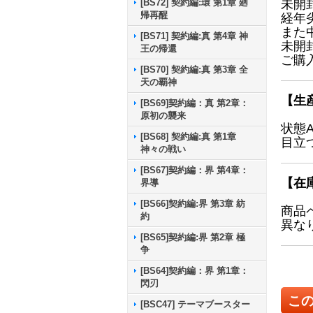
[BS72] 契約編:環 第1章 廻
未開
帰再醒
経年
また
[BS71] 契約編:真 第4章 神
未開
王の帰還
ご購
[BS70] 契約編:真 第3章 全
天の覇神
【生
[BS69]契約編：真 第2章：
原初の襲来
状態
[BS68] 契約編:真 第1章
目立
神々の戦い
[BS67]契約編：界 第4章：
【在
界導
[BS66]契約編:界 第3章 紡
商品
約
異な
[BS65]契約編:界 第2章 極
争
[BS64]契約編：界 第1章：
閃刃
こ
[BSC47] テーマブースター