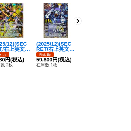
25/12)(SEC
(2025/12)(SEC
(2025/12)(SEC
(2
ET/右上英文
RET/右上英文
RET/右上英文
R
)魔導双神ジェ
字)獅機龍神スト
字)天秤造神リブ
32,800円
(税込)
字
9
ナイズXV【X
980円
(税込)
ライクヴルム・
59,800円
(税込)
ラ・ゴレムXV
ッ
在庫数 1枚
在
SEC】{BSC4
レオXV【XV-SE
【XV-SEC】{B
ラ
数 2枚
在庫数 1枚
XV10}《黄》
C】{BSC49-XV
SC49-XV12}
S
08}《白》
《青》
X