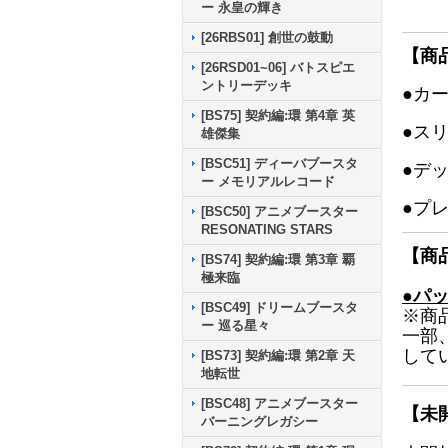
ー 永皇の輝き
[26RBS01] 創世の鼓動
【商
[26RSD01~06] バトスピエ
ントリーデッキ
●カ
[BS75] 契約編:環 第4章 英
●ス
雄傑集
[BSC51] ディーバブースタ
●デ
ー メモリアルレコード
●プ
[BSC50] アニメブースター
RESONATING STARS
【商
[BS74] 契約編:環 第3章 覇
極来臨
●パ
[BSC49] ドリームブースタ
※商
ー 巡る星々
一部
して
[BS73] 契約編:環 第2章 天
地転世
[BSC48] アニメブースター
【未
バーニングレガシー