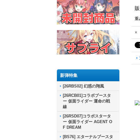
販
重
×
新弾特集
[26RBS02] 幻惑の翔風
[26RCB01]コラボブースタ
ー 仮面ライダー 運命の戦
線
[26RSD07]コラボスタータ
ー 仮面ライダー AGENT O
F DREAM
[BS76] エターナルブースタ