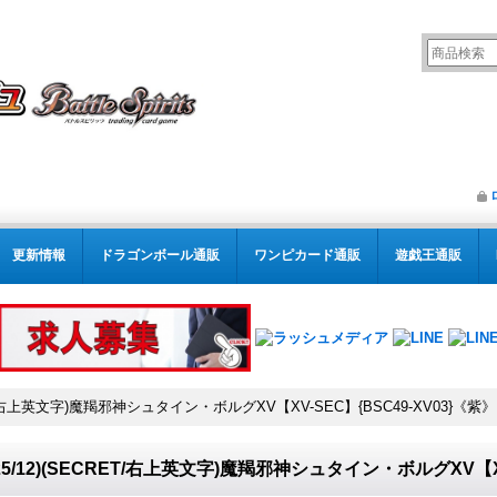
更新情報
ドラゴンボール通販
ワンピカード通販
遊戯王通販
RET/右上英文字)魔羯邪神シュタイン・ボルグXV【XV-SEC】{BSC49-XV03}《紫》
025/12)(SECRET/右上英文字)魔羯邪神シュタイン・ボルグXV【XV