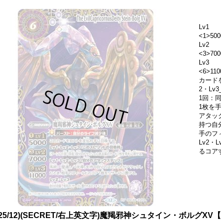
Lv1
<1>500
Lv2
<3>700
Lv3
<6>1
カード
2・L
1回：
1枚を手
アタッ
持つ自
手のフ
Lv2
るコア
025/12)(SECRET/右上英文字)魔羯邪神シュタイン・ボルグXV【X