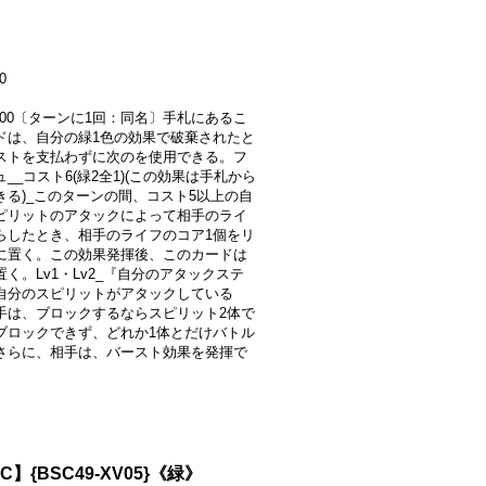
0
6000〔ターンに1回：同名〕手札にあるこ
ドは、自分の緑1色の効果で破棄されたと
ストを支払わずに次のを使用できる。フ
__コスト6(緑2全1)(この効果は手札から
きる)_このターンの間、コスト5以上の自
ピリットのアタックによって相手のライ
らしたとき、相手のライフのコア1個をリ
に置く。この効果発揮後、このカードは
く。Lv1・Lv2_『自分のアタックステ
自分のスピリットがアタックしている
手は、ブロックするならスピリット2体で
ブロックできず、どれか1体とだけバトル
さらに、相手は、バースト効果を発揮で
。
C】{BSC49-XV05}《緑》