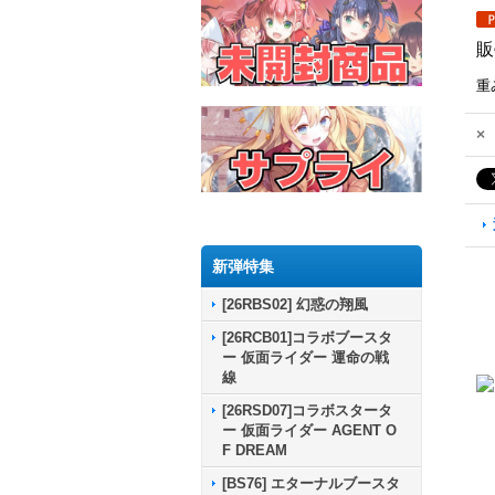
販
重
×
新弾特集
[26RBS02] 幻惑の翔風
[26RCB01]コラボブースタ
ー 仮面ライダー 運命の戦
線
[26RSD07]コラボスタータ
ー 仮面ライダー AGENT O
F DREAM
[BS76] エターナルブースタ