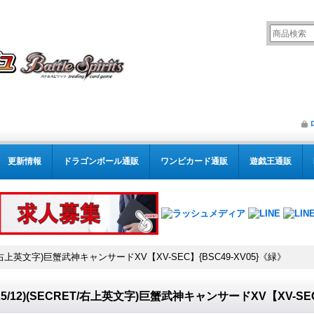
更新情報
ドラゴンボール通販
ワンピカード通販
遊戯王通販
RET/右上英文字)巨蟹武神キャンサードXV【XV-SEC】{BSC49-XV05}《緑》
025/12)(SECRET/右上英文字)巨蟹武神キャンサードXV【XV-SEC