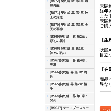
[BS72] 契約編:環 第1章 廻
帰再醒
未開
経年
[BS71] 契約編:真 第4章 神
また
王の帰還
未開
[BS70] 契約編:真 第3章 全
ご購
天の覇神
[BS69]契約編：真 第2章：
【生
原初の襲来
[BS68] 契約編:真 第1章
状態
神々の戦い
目立
[BS67]契約編：界 第4章：
界導
【在
[BS66]契約編:界 第3章 紡
約
商品
異な
[BS65]契約編:界 第2章 極
争
[BS64]契約編：界 第1章：
閃刃
[BSC47] テーマブースター
こ