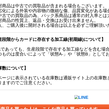
封商品は中古での買取品が含まれる場合もございます。
劣化による外装や内容物の微細な傷、品質変化がある場
中古での買取品の為、パック系商品は通常の封入率とは
封商品の性質上、返品・交換はお受け出来ません。
入、ご購入後に開封される場合は以上を必ずご理解頂い
産段階からカードに存在する加工線(初期線)について】
Aであっても、生産段階で存在する加工線などを含む場
つものは度合いによって「状態A-」や「状態B」として
庫数について】
ページに表示されている在庫数は通販サイト上の在庫数
りますのでご注意ください。
の商品を買った人は、こんな商品も買っています