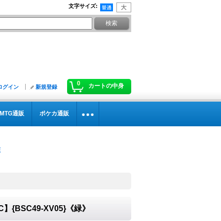
文字サイズ
:
0
カートの中身
ログイン
新規登録
MTG通販
ポケカ通販
】{BSC49-XV05}《緑》