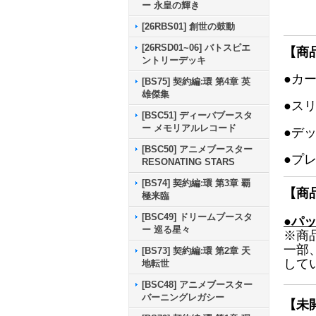
ー 永皇の輝き
[26RBS01] 創世の鼓動
[26RSD01~06] バトスピエ
【商
ントリーデッキ
●カ
[BS75] 契約編:環 第4章 英
雄傑集
●ス
[BSC51] ディーバブースタ
ー メモリアルレコード
●デ
[BSC50] アニメブースター
●プ
RESONATING STARS
[BS74] 契約編:環 第3章 覇
【商
極来臨
[BSC49] ドリームブースタ
●パ
ー 巡る星々
※商
一部
[BS73] 契約編:環 第2章 天
して
地転世
[BSC48] アニメブースター
バーニングレガシー
【未