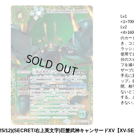
Lv1
<1>700
Lv2
<4>1
のカー
き、コ
ラッシュ
使用で
分のス
フを減
ザーブ
手元に置
ップ』
間、相
ないと
する。
きない
025/12)(SECRET/右上英文字)巨蟹武神キャンサードXV【XV-SE