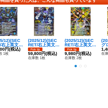
25/12)(SEC
(2025/12)(SEC
(2025/12)(SEC
(2
T/右上英文
RET/右上英文
RET/右上英文
グ
天秤造神リブ
800円
(税込)
字)獅機龍神スト
字)魔導双神ジェ
槍
1,
ゴレムXV
ライクヴルム・
59,800円
(税込)
ミナイズXV【X
9,980円
(税込)
アス
 1枚
在庫
V-SEC】{B
レオXV【XV-SE
V-SEC】{BSC4
【転
在庫数 1枚
在庫数 2枚
9-XV12}
C】{BSC49-XV
9-XV10}《黄》
4-
》
08}《白》