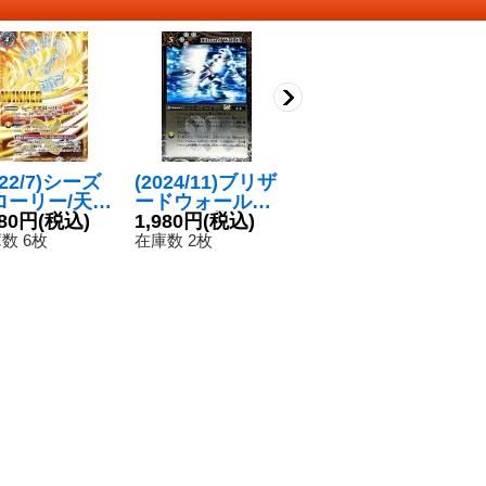
022/7)シーズ
(2024/11)ブリザ
(2025/12)巨蟹武
〔
ローリー/天醒
ードウォールLT
神キャンサード
5/
ロンゴ・ミニ
480円
(税込)
(Xレア仕様)
1,980円
(税込)
XV【XV】{BSC
880円
(税込)
右
3
(WINNER)
【R】{BSC45-0
49-XV05}《緑》
乙
数 6枚
在庫数 2枚
在庫数 13枚
在
醒X】{BS5
99}《白》
ェ
TX04}《黄》
C
0