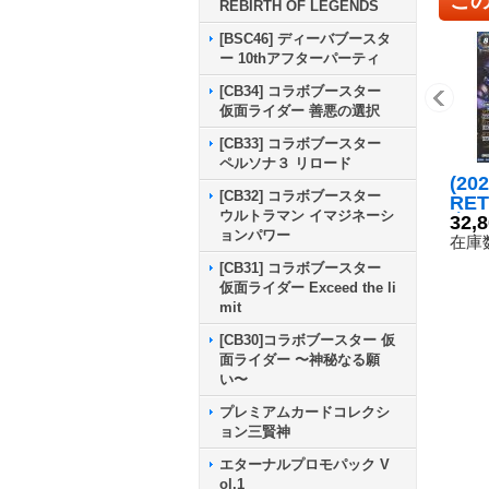
REBIRTH OF LEGENDS
[BSC46] ディーバブースタ
ー 10thアフターパーティ
[CB34] コラボブースター
仮面ライダー 善悪の選択
[CB33] コラボブースター
ペルソナ３ リロード
(20
[CB32] コラボブースター
RE
ウルトラマン イマジネーシ
字)
32,
ョンパワー
ラ・
在庫数
【X
[CB31] コラボブースター
SC4
仮面ライダー Exceed the li
《青
mit
[CB30]コラボブースター 仮
面ライダー 〜神秘なる願
い〜
プレミアムカードコレクシ
ョン三賢神
エターナルプロモパック V
ol.1