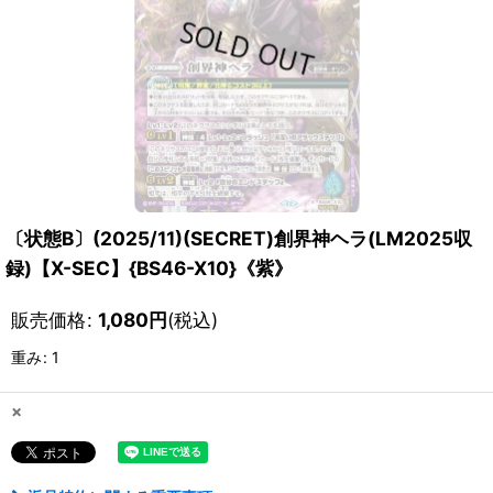
〔状態B〕(2025/11)(SECRET)創界神ヘラ(LM2025収
録)【X-SEC】{BS46-X10}《紫》
販売価格
:
1,080
円
(税込)
重み
:
1
×