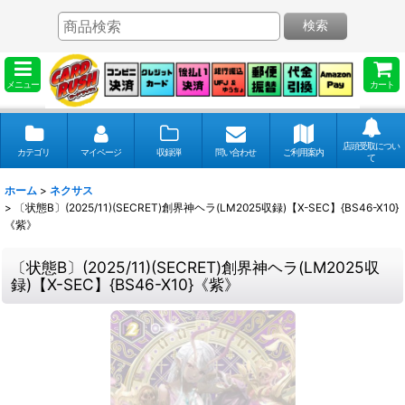
検索
メニュー
カート
店頭受取につい
カテゴリ
マイページ
収録弾
問い合わせ
ご利用案内
て
ホーム
>
ネクサス
>
〔状態B〕(2025/11)(SECRET)創界神ヘラ(LM2025収録)【X-SEC】{BS46-X10}
《紫》
〔状態B〕(2025/11)(SECRET)創界神ヘラ(LM2025収
録)【X-SEC】{BS46-X10}《紫》