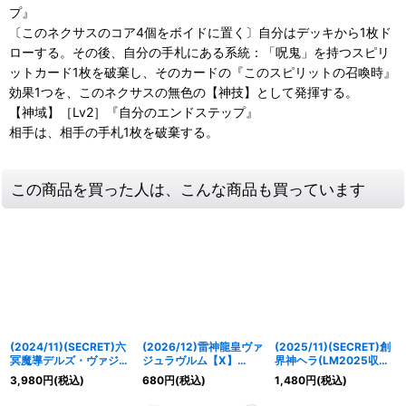
プ』
〔このネクサスのコア4個をボイドに置く〕自分はデッキから1枚ド
ローする。その後、自分の手札にある系統：「呪鬼」を持つスピリ
ットカード1枚を破棄し、そのカードの『このスピリットの召喚時』
効果1つを、このネクサスの無色の【神技】として発揮する。
【神域】［Lv2］『自分のエンドステップ』
相手は、相手の手札1枚を破棄する。
この商品を買った人は、こんな商品も買っています
(2024/11)(SECRET)六
(2026/12)雷神龍皇ヴァ
(2025/11)(SECRET)創
冥魔導デルズ・ヴァジュ
ジュラヴルム【X】
界神ヘラ(LM2025収録)
ラム【NX-SEC】
{BS75-X10}《黄》
【X-SEC】{BS46-X10}
3,980
円
(税込)
680
円
(税込)
1,480
円
(税込)
{BS68-NX01}《紫》
《紫》