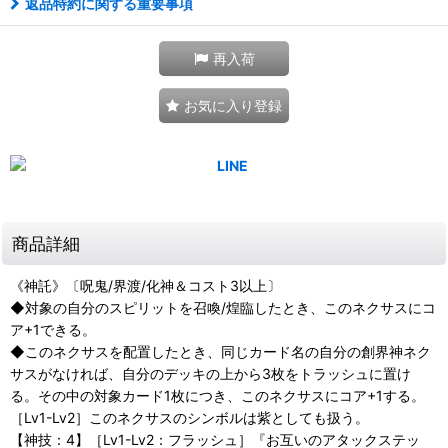
返品特約に関する重要事項
再入荷
お気に入り登録
商品詳細
《神託》〔呪鬼/界渡/化神＆コスト3以上〕
◆対象の自分のスピリットを召喚/煌臨したとき、このネクサスにコ
ア+1できる。
◆このネクサスを配置したとき、同じカード名の自分の創界神ネク
サスがなければ、自分のデッキの上から3枚をトラッシュに置け
る。その中の対象カード1枚につき、このネクサスにコア+1する。
［Lv1-Lv2］このネクサスのシンボルは紫としても扱う。
【神技：4】［Lv1-Lv2：フラッシュ］『お互いのアタックステッ