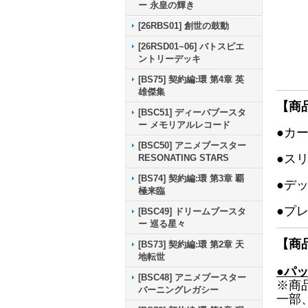
ー 永皇の輝き
[26RBS01] 創世の鼓動
[26RSD01~06] バトスピエ
ントリーデッキ
[BS75] 契約編:環 第4章 英
雄傑集
【商
[BSC51] ディーバブースタ
ー メモリアルレコード
●カ
[BSC50] アニメブースター
●ス
RESONATING STARS
[BS74] 契約編:環 第3章 覇
●デ
極来臨
●プ
[BSC49] ドリームブースタ
ー 巡る星々
【商
[BS73] 契約編:環 第2章 天
地転世
●パ
[BSC48] アニメブースター
※商
バーニングレガシー
一部