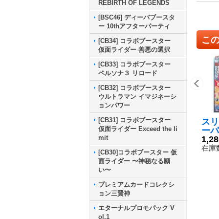
REBIRTH OF LEGENDS
[BSC46] ディーバブースタ
ー 10thアフターパーティ
こ
[CB34] コラボブースター
仮面ライダー 善悪の選択
[CB33] コラボブースター
ペルソナ３ リロード
[CB32] コラボブースター
ウルトラマン イマジネーシ
ョンパワー
[CB31] コラボブースター
スリ
仮面ライダー Exceed the li
ーバ
mit
ー』
1,2
{-
在庫数
[CB30]コラボブースター 仮
面ライダー 〜神秘なる願
い〜
プレミアムカードコレクシ
ョン三賢神
エターナルプロモパック V
ol.1