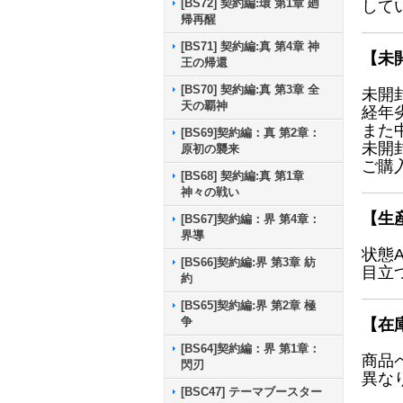
[BS72] 契約編:環 第1章 廻
して
帰再醒
[BS71] 契約編:真 第4章 神
【未
王の帰還
[BS70] 契約編:真 第3章 全
未開
天の覇神
経年
また
[BS69]契約編：真 第2章：
未開
原初の襲来
ご購
[BS68] 契約編:真 第1章
神々の戦い
【生
[BS67]契約編：界 第4章：
界導
状態
[BS66]契約編:界 第3章 紡
目立
約
[BS65]契約編:界 第2章 極
争
【在
[BS64]契約編：界 第1章：
商品
閃刃
異な
[BSC47] テーマブースター