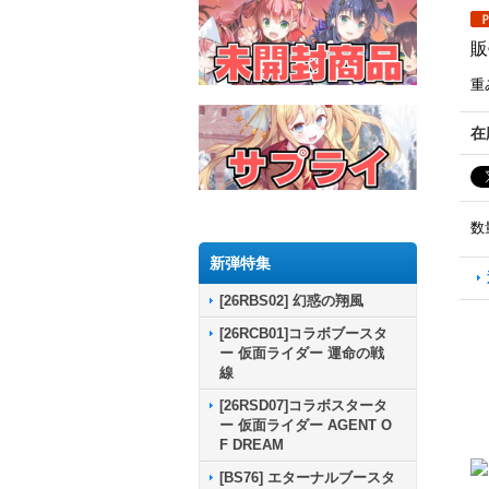
販
重
在
数
新弾特集
[26RBS02] 幻惑の翔風
[26RCB01]コラボブースタ
ー 仮面ライダー 運命の戦
線
[26RSD07]コラボスタータ
ー 仮面ライダー AGENT O
F DREAM
[BS76] エターナルブースタ