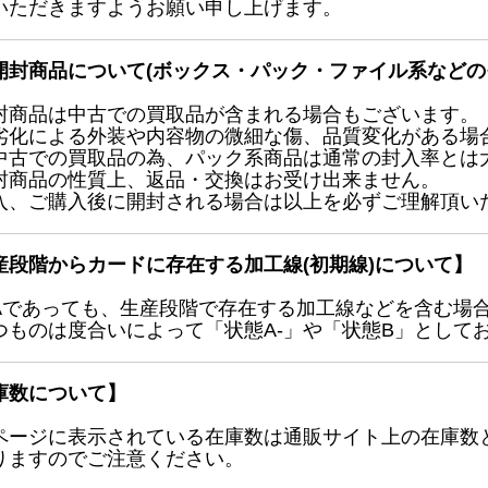
いただきますようお願い申し上げます。
開封商品について(ボックス・パック・ファイル系などの
封商品は中古での買取品が含まれる場合もございます。
劣化による外装や内容物の微細な傷、品質変化がある場
中古での買取品の為、パック系商品は通常の封入率とは
封商品の性質上、返品・交換はお受け出来ません。
入、ご購入後に開封される場合は以上を必ずご理解頂い
産段階からカードに存在する加工線(初期線)について】
Aであっても、生産段階で存在する加工線などを含む場
つものは度合いによって「状態A-」や「状態B」として
庫数について】
ページに表示されている在庫数は通販サイト上の在庫数
りますのでご注意ください。