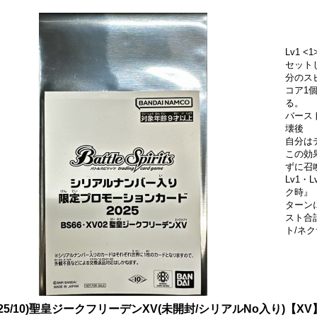
Lv1 <1
セット
分のス
コア1
る。
バース
壊後
自分は
この効
ずに召
Lv1・
ク時』
ターン
スト合
ト/ネ
025/10)聖皇ジークフリーデンXV(未開封/シリアルNo入り)【XV】