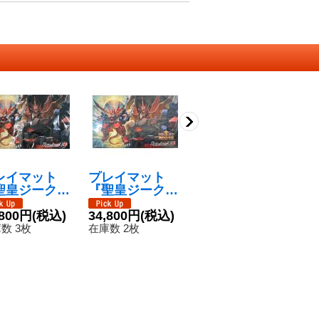
レイマット
プレイマット
(2014/1)(キャラ
〔
聖皇ジークフ
『聖皇ジークフ
入り)聖皇ジーク
4
ーデンXV』
リーデンXV(CH
フリーデン
1,680円
(税込)
り
1
】{-}《サプ
,800円
(税込)
AMPION)』
34,800円
(税込)
【X】{BS05-X1
リ
在庫数 5枚
在
イ》
【-】{-}《サプ
9}《多》
{B
数 3枚
在庫数 2枚
ライ》
《