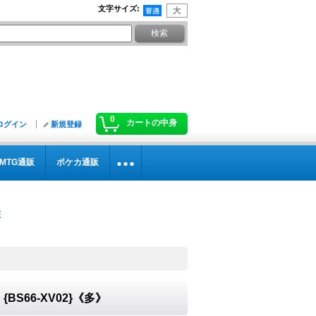
文字サイズ
:
0
カートの中身
ログイン
新規登録
MTG通販
ポケカ通販
BS66-XV02}《多》