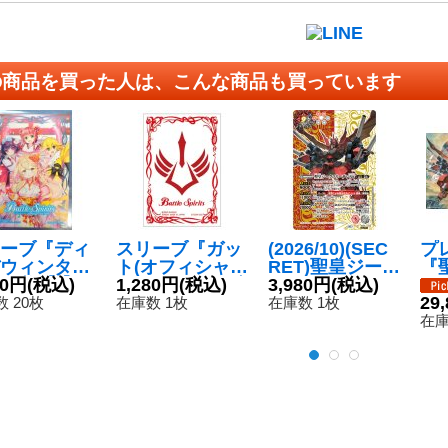
の商品を買った人は、こんな商品も買っています
ーブ『ディ
スリーブ『ガッ
(2026/10)(SEC
プ
ウィンタ
ト(オフィシャル
RET)聖皇ジーク
『
50枚【-】
80円
(税込)
カードスリーブ
1,280円
(税込)
フリーデンXV(L
3,980円
(税込)
リ
}《サプライ》
EX)』80枚【-】
M2026収録)【X
【-
29
 20枚
在庫数 1枚
在庫数 1枚
{-}《サプライ》
V-SEC】{BS66-
ラ
在庫
XV02}《多》