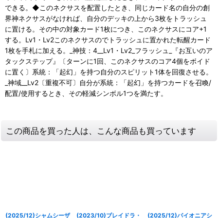
できる。◆このネクサスを配置したとき、同じカード名の自分の創
界神ネクサスがなければ、自分のデッキの上から3枚をトラッシュ
に置ける。その中の対象カード1枚につき、このネクサスにコア+1
する。Lv1・Lv2このネクサスのでトラッシュに置かれた転醒カード
1枚を手札に加える。_神技：4__Lv1・Lv2_フラッシュ_『お互いのア
タックステップ』〔ターンに1回、このネクサスのコア4個をボイド
に置く〕系統：「起幻」を持つ自分のスピリット1体を回復させる。
_神域__Lv2〔重複不可〕自分が系統：「起幻」を持つカードを召喚/
配置/使用するとき、その軽減シンボル1つを満たす。
この商品を買った人は、こんな商品も買っています
(2025/12)シャムシーザ
(2023/10)ブレイドラ・
(2025/12)パイオニアシ