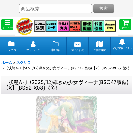
検索
メニュー
カート
店頭受取につい
カテゴリ
マイページ
収録弾
問い合わせ
ご利用案内
て
ホーム
>
ネクサス
>
〔状態A-〕(2025/12)導きの少女ヴィーナ(BSC47収録)【X】{BS52-X08}《多》
〔状態A-〕(2025/12)導きの少女ヴィーナ(BSC47収録)
【X】{BS52-X08}《多》