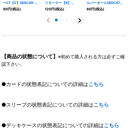
ーLT【C】{BSC49-
リターナー【R】
ルバーオール(BSC47収
001}《赤》
{BS64-001}《赤》
録)【C】{BS52-029}
80
円
(税込)
120
円
(税込)
80
円
(税込)
《白》
【商品の状態について】
※初めて購入される方は必ずご確
認下さい。
●カードの状態表記についての詳細は
こちら
●スリーブの状態表記についての詳細は
こちら
●デッキケースの状態表記についての詳細は
こちら