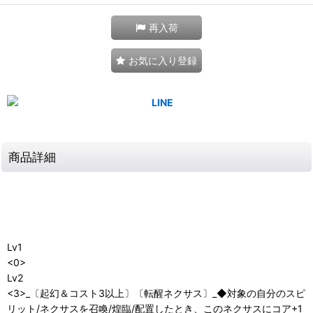
再入荷
お気に入り登録
商品詳細
Lv1
<0>
Lv2
<3>_〔起幻＆コスト3以上〕〔転醒ネクサス〕_◆対象の自分のスピ
リット/ネクサスを召喚/煌臨/配置したとき、このネクサスにコア+1