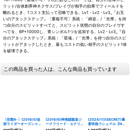
リット/合体創界神ネクサス/ブレイヴが相手の効果でフィールドを
離れるとき、1コスト支払って召喚できる。Lv1・Lv2・Lv3_『お互
いのアタックステップ』〔重複不可〕系統：「締皇」/「光導」を持
つ自分のスピリットすべてと、スピリット状態の自分のブレイヴす
べてを、BP+10000し、青シンボル1つを追加する。Lv2・Lv3_『自
分のアタックステップ』系統：「星魂」/「光導」を持つ自分のスピ
リットがアタックしたとき、最もコストの低い相手のスピリット1体
を破壊できる。
この商品を買った人は、こんな商品も買っています
〔状態A-〕(2019/5)仮
(2019/6)神海賊龍皇ジ
(2024/11)(SECRET)暴
面ライダーオーズシャウ
ークフリード・エナリオ
蒼特急ウシュマル【NX-
タコンボ【C】{CB08-
ス【X】{BSC34-X06}
SEC】{BS69-NX03}