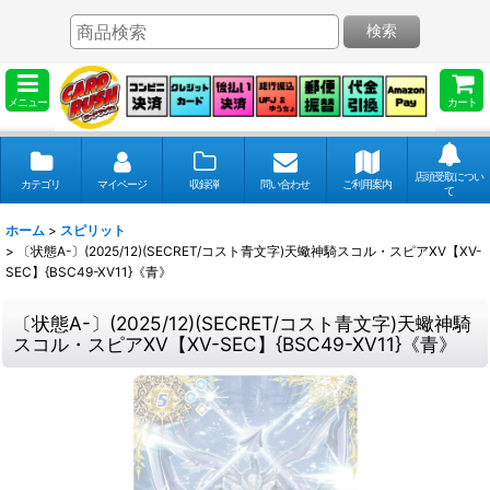
検索
メニュー
カート
店頭受取につい
カテゴリ
マイページ
収録弾
問い合わせ
ご利用案内
て
ホーム
>
スピリット
>
〔状態A-〕(2025/12)(SECRET/コスト青文字)天蠍神騎スコル・スピアXV【XV-
SEC】{BSC49-XV11}《青》
〔状態A-〕(2025/12)(SECRET/コスト青文字)天蠍神騎
スコル・スピアXV【XV-SEC】{BSC49-XV11}《青》