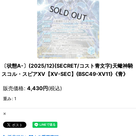
〔状態A-〕(2025/12)(SECRET/コスト青文字)天蠍神騎
スコル・スピアXV【XV-SEC】{BSC49-XV11}《青》
販売価格
:
4,430
円
(税込)
重み
:
1
×