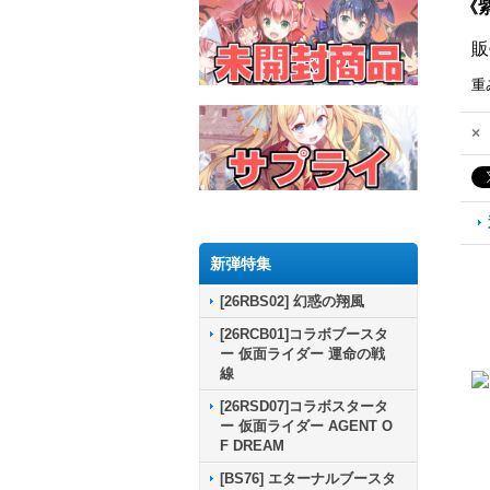
《
販
重
×
新弾特集
[26RBS02] 幻惑の翔風
[26RCB01]コラボブースタ
ー 仮面ライダー 運命の戦
線
[26RSD07]コラボスタータ
ー 仮面ライダー AGENT O
F DREAM
[BS76] エターナルブースタ