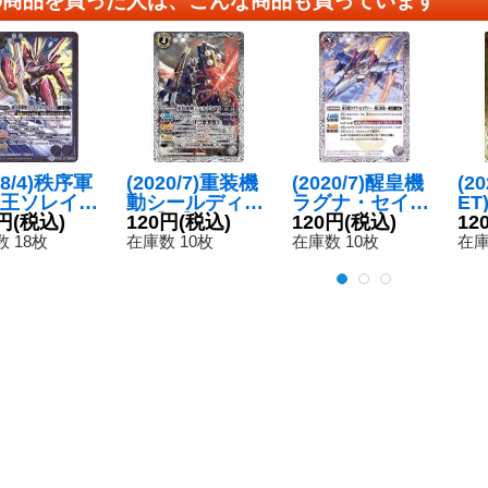
18/4)秩序軍
(2020/7)重装機
(2020/7)醒皇機
(2
王ソレイ
動シールディア
ラグナ・セイヴ
E
ルヴァン
円
(税込)
ス【M】{BS53-
120円
(税込)
ァー-飛行形態-/
120円
(税込)
フ
12
{BS43-04
040}《白》
醒皇機ラグナ・
ー
 18枚
在庫数 10枚
在庫数 10枚
在庫
《白》
セイヴァー-戦闘
フ
形態-【転醒R】
ー
{BS52-034}
ド-
《白》
C】
a/
《