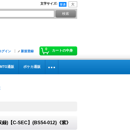
文字サイズ
:
0
カートの中身
ログイン
新規登録
MTG通販
ポケカ通販
》
録)【C-SEC】{BS54-012}《紫》