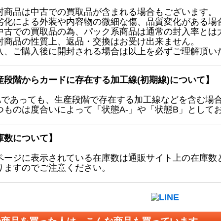
封商品は中古での買取品が含まれる場合もございます。
劣化による外装や内容物の微細な傷、品質変化がある場
中古での買取品の為、パック系商品は通常の封入率とは
封商品の性質上、返品・交換はお受け出来ません。
入、ご購入後に開封される場合は以上を必ずご理解頂い
産段階からカードに存在する加工線(初期線)について】
Aであっても、生産段階で存在する加工線などを含む場
つものは度合いによって「状態A-」や「状態B」として
庫数について】
ページに表示されている在庫数は通販サイト上の在庫数
りますのでご注意ください。
の商品を買った人は、こんな商品も買っています