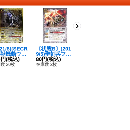
021/8)(SECR
〔状態B〕(201
(2019/5)聖刻兵
(
T)獣機動ウル
9/5)聖刻兵フォ
エアマン・ジェ
聖
ェン・ベルガ
0円
(税込)
ートレス・ネセ
80円
(税込)
イアス【C】{B
120円
(税込)
{B
1
/獣装機動ウル
ニ【R】{BS47-
S47-044}《白》
《
数 20枚
在庫数 2枚
在庫数 42枚
在
ェン・ベルガ
051}《白》
-ヒューマモー
【転醒R-SE
{BS56-038
BS56-038b}
白》