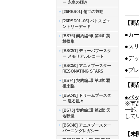
ー 永皇の輝き
[26RBS01] 創世の鼓動
[26RSD01~06] バトスピエ
【商
ントリーデッキ
●カ
[BS75] 契約編:環 第4章 英
雄傑集
●ス
[BSC51] ディーバブースタ
ー メモリアルレコード
●デ
[BSC50] アニメブースター
●プ
RESONATING STARS
[BS74] 契約編:環 第3章 覇
【商
極来臨
[BSC49] ドリームブースタ
●パ
ー 巡る星々
※商
一部
[BS73] 契約編:環 第2章 天
して
地転世
[BSC48] アニメブースター
バーニングレガシー
【未