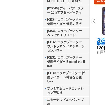
REBIRTH OF LEGENDS
[BSC46] ディーバブースタ
ー 10thアフターパーティ
[CB34] コラボブースター
仮面ライダー 善悪の選択
[CB33] コラボブースター
ペルソナ３ リロード
(20
[CB32] コラボブースター
撃墜
ウルトラマン イマジネーシ
ユ・
120
ョンパワー
【M】
在庫数
2}
[CB31] コラボブースター
仮面ライダー Exceed the li
mit
[CB30]コラボブースター 仮
面ライダー 〜神秘なる願
い〜
プレミアムカードコレクシ
ョン三賢神
エターナルプロモパック V
ol.1