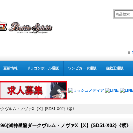
更新情報
ドラゴンボール通販
ワンピカード通販
遊戯王通販
ダークヴルム・ノヴァX【X】{SD51-X02}《紫》
019/6)滅神星龍ダークヴルム・ノヴァX【X】{SD51-X02}《紫》