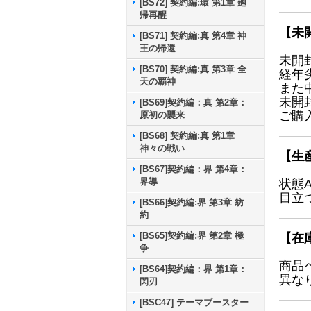
[BS72] 契約編:環 第1章 廻
帰再醒
【未
[BS71] 契約編:真 第4章 神
王の帰還
未開
[BS70] 契約編:真 第3章 全
経年
天の覇神
また
未開
[BS69]契約編：真 第2章：
ご購
原初の襲来
[BS68] 契約編:真 第1章
神々の戦い
【生
[BS67]契約編：界 第4章：
界導
状態
目立
[BS66]契約編:界 第3章 紡
約
[BS65]契約編:界 第2章 極
【在
争
商品
[BS64]契約編：界 第1章：
異な
閃刃
[BSC47] テーマブースター