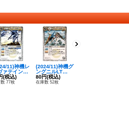
024/11)神機レ
(2024/11)神機グ
(2021/8)百瀬勇
(
ヴァテインLT
ングニルLT
貴[バトルスピリ
塞
】{BSC45-0
円
(税込)
【C】{BSC45-0
80円
(税込)
ッツミラージュ]
120円
(税込)
0
8
}《白》
51}《白》
【CP】{SD61-C
数 77枚
在庫数 52枚
在庫数 7枚
在
P01}《白》