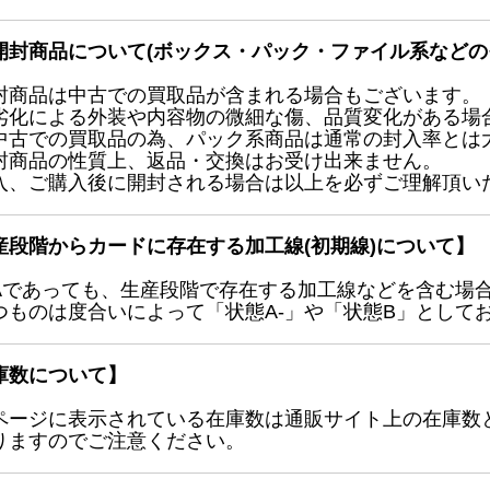
開封商品について(ボックス・パック・ファイル系などの
封商品は中古での買取品が含まれる場合もございます。
劣化による外装や内容物の微細な傷、品質変化がある場
中古での買取品の為、パック系商品は通常の封入率とは
封商品の性質上、返品・交換はお受け出来ません。
入、ご購入後に開封される場合は以上を必ずご理解頂い
産段階からカードに存在する加工線(初期線)について】
Aであっても、生産段階で存在する加工線などを含む場
つものは度合いによって「状態A-」や「状態B」として
庫数について】
ページに表示されている在庫数は通販サイト上の在庫数
りますのでご注意ください。