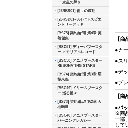
ー 永皇の輝き
[26RBS01] 創世の鼓動
[26RSD01~06] バトスピエ
ントリーデッキ
[BS75] 契約編:環 第4章 英
雄傑集
【商
[BSC51] ディーバブースタ
●カ
ー メモリアルレコード
●ス
[BSC50] アニメブースター
RESONATING STARS
●デ
[BS74] 契約編:環 第3章 覇
極来臨
●プ
[BSC49] ドリームブースタ
ー 巡る星々
【商
[BS73] 契約編:環 第2章 天
地転世
●パ
※商
[BSC48] アニメブースター
一部
バーニングレガシー
して