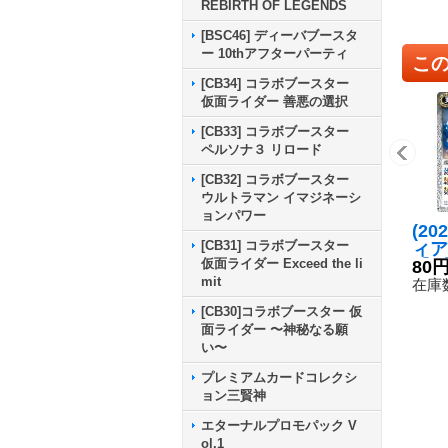
REBIRTH OF LEGENDS
[BSC46] ディーバブースタ
ー 10thアフターパーティ
こ
[CB34] コラボブースター
仮面ライダー 善悪の選択
[CB33] コラボブースター
ペルソナ３ リロード
[CB32] コラボブースター
ウルトラマン イマジネーシ
ョンパワー
(20
[CB31] コラボブースター
ィア
仮面ライダー Exceed the li
【C】
80
mit
48
在庫数
[CB30]コラボブースター 仮
面ライダー 〜神秘なる願
い〜
プレミアムカードコレクシ
ョン三賢神
エターナルプロモパック V
ol.1