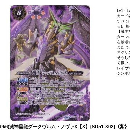
Lv1・L
カード
すべて
る)、
【滅界放
ターン
を破壊
または
ネクサ
そうし
て扱い
レイヴ
シンボ
019/6)滅神星龍ダークヴルム・ノヴァX【X】{SD51-X02}《紫》