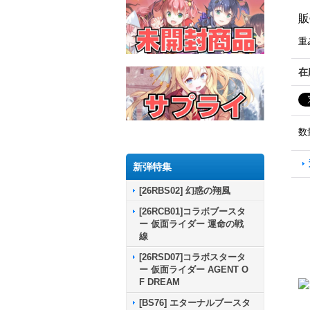
販
重
在
数
新弾特集
[26RBS02] 幻惑の翔風
[26RCB01]コラボブースタ
ー 仮面ライダー 運命の戦
線
[26RSD07]コラボスタータ
ー 仮面ライダー AGENT O
F DREAM
[BS76] エターナルブースタ