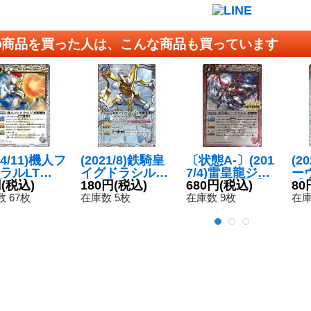
の商品を買った人は、こんな商品も買っています
24/11)機人フ
(2021/8)鉄騎皇
〔状態A-〕(201
(2
ラルLT
イグドラシルX/
7/4)雷皇龍ジー
ー
{BSC45-0
円
(税込)
翼神機グラン・
180円
(税込)
クヴルム【X】
680円
(税込)
【C
80
}《白》
ウォーデンX
{BS41-CP04}
46
 67枚
在庫数 5枚
在庫数 9枚
在庫
【CP】{BS58-T
《赤》
CP07a/BS58-T
CP07b}《白》