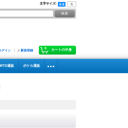
文字サイズ
:
0
カートの中身
ログイン
新規登録
MTG通販
ポケカ通販