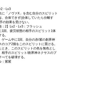
v2・Lv3
名に「ノヴァX」を含む自分のスピリット
は、合体できず(合体していたら分離す
相手の効果を受けない。
：2】Lv2・Lv3：フラッシュ
に1回、疲労状態の相手のスピリット1体
する。
、ゲーム中に1回、自分の赤/紫の創界神
スのコア2個をこのスピリットに置ける。
たとき、このスピリットの色を無色とし
、相手のスピリット/創界神ネクサスのブ
すべてを破壊する。
ル：紫紫