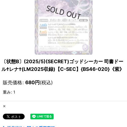
〔状態B〕(2025/5)(SECRET)ゴッドシーカー 司書ドー
ル†レナ†(LM2025収録)【C-SEC】{BS46-020}《紫》
販売価格
:
680
円
(税込)
重み
:
1
×