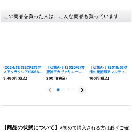
この商品を買った人は、こんな商品も買っています
(2024/11)(SECRET)デ
〔状態A-〕(2020/6)冥
〔状態A-〕(2016/3)混
スアタラクシア(BS68収
府神王カヴァリエーレ・
沌の魔術師アマルディ
録)【R-SEC】{BS54-
バッカス【X】{BS51-
【R】{BS35-015}
3,480
円
(税込)
260
円
(税込)
160
円
(税込)
070}《紫》
X02}《紫》
《紫》
【商品の状態について】
※初めて購入される方は必ずご確