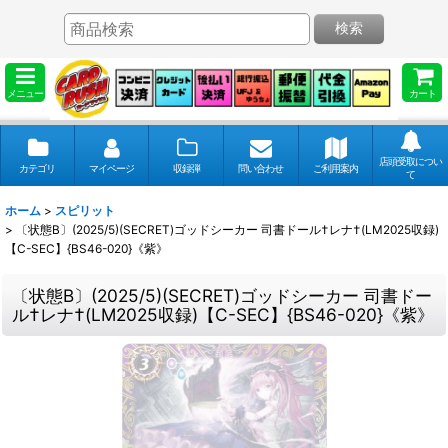
検索
メニュー
カート
店頭受取につい
カテゴリ
マイページ
収録弾
問い合わせ
ご利用案内
て
ホーム
>
スピリット
>
〔状態B〕(2025/5)(SECRET)ゴッドシーカー 司書ドール†レナ†(LM2025収録)
【C-SEC】{BS46-020}《紫》
〔状態B〕(2025/5)(SECRET)ゴッドシーカー 司書ドー
ル†レナ†(LM2025収録)【C-SEC】{BS46-020}《紫》