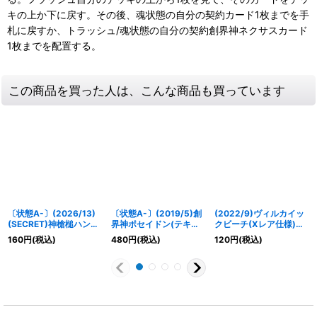
キの上か下に戻す。その後、魂状態の自分の契約カード1枚までを手
札に戻すか、トラッシュ/魂状態の自分の契約創界神ネクサスカード
1枚までを配置する。
この商品を買った人は、こんな商品も買っています
〔状態A-〕(2026/13)
〔状態A-〕(2019/5)創
(2022/9)ヴィルカイッ
(SECRET)神槍槌ハンマ
界神ポセイドン(テキス
クビーチ(Xレア仕様)
ースピア【R-SEC】
ト欄BSロゴ/BS50収録)
【C】{BS60-083}
160
円
(税込)
480
円
(税込)
120
円
(税込)
{BS76-068}《青》
【X】{BS47-X09}
《青》
《青》