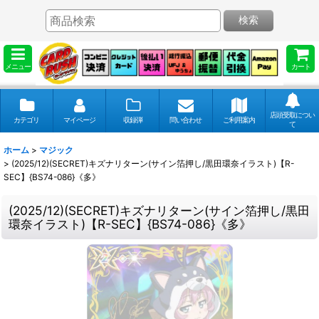
検索
メニュー
カート
店頭受取につい
カテゴリ
マイページ
収録弾
問い合わせ
ご利用案内
て
ホーム
>
マジック
>
(2025/12)(SECRET)キズナリターン(サイン箔押し/黒田環奈イラスト)【R-
SEC】{BS74-086}《多》
(2025/12)(SECRET)キズナリターン(サイン箔押し/黒田
環奈イラスト)【R-SEC】{BS74-086}《多》