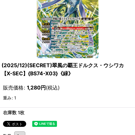
(2025/12)(SECRET)翠風の覇王ドルクス・ウシワカ
【X-SEC】{BS74-X03}《緑》
販売価格
:
1,280
円
(税込)
重み
:
1
在庫数 1枚