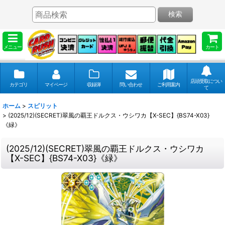
検索
メニュー
カート
店頭受取につい
カテゴリ
マイページ
収録弾
問い合わせ
ご利用案内
て
ホーム
>
スピリット
>
(2025/12)(SECRET)翠風の覇王ドルクス・ウシワカ【X-SEC】{BS74-X03}
《緑》
(2025/12)(SECRET)翠風の覇王ドルクス・ウシワカ
【X-SEC】{BS74-X03}《緑》