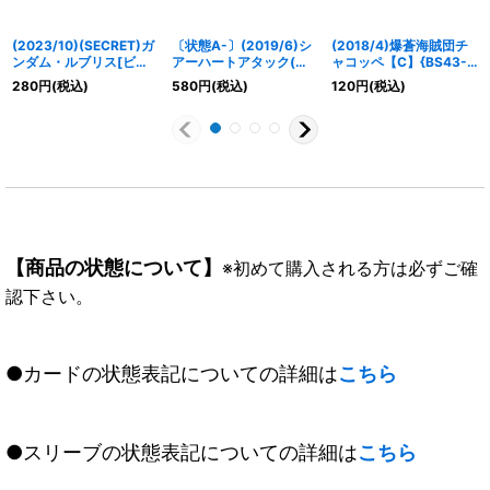
(2023/10)(SECRET)ガ
〔状態A-〕(2019/6)シ
(2018/4)爆蒼海賊団チ
ンダム・ルブリス[ビッ
アーハートアタック(閃
ャコッペ【C】{BS43-
トオンフォーム]【契約
光のゼロ/イベント限定)
058}《青》
280
円
(税込)
580
円
(税込)
120
円
(税込)
X-SEC】{CB29-CX01}
【P】{BS46-095}
《黄》
《黄》
【商品の状態について】
※初めて購入される方は必ずご確
認下さい。
●カードの状態表記についての詳細は
こちら
●スリーブの状態表記についての詳細は
こちら