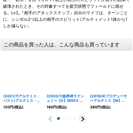
破壊されたとき、その対象すべてを疲労状態でフィールドに残せ
る。Lv2_『相手のアタックステップ』自分のライフは、ターンごと
に、シンボル2つ以上の相手のスピリット/アルティメット1体から1
しか減らない。
この商品を買った人は、こんな商品も買っています
(2021/7)アルテミス・
(2020/7)創界神ラクシ
(2019/6)プロデューサ
パスト/アルテミス・フ
ュミー【X】{BS53-
ーアルテミス【M】
ューチャー【CP】
X09}《青》
{BSC35-036}《黄》
120
円
(税込)
180
円
(税込)
380
円
(税込)
{BS55-TCP02a/BS55-
TCP02b}《白》