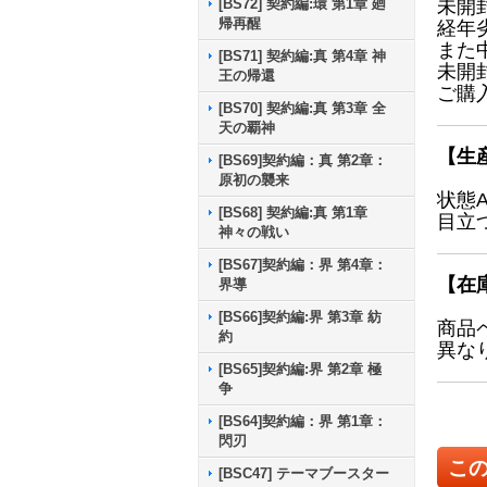
[BS72] 契約編:環 第1章 廻
未開
帰再醒
経年
また
[BS71] 契約編:真 第4章 神
未開
王の帰還
ご購
[BS70] 契約編:真 第3章 全
天の覇神
【生
[BS69]契約編：真 第2章：
原初の襲来
状態
[BS68] 契約編:真 第1章
目立
神々の戦い
[BS67]契約編：界 第4章：
【在
界導
[BS66]契約編:界 第3章 紡
商品
約
異な
[BS65]契約編:界 第2章 極
争
[BS64]契約編：界 第1章：
閃刃
こ
[BSC47] テーマブースター