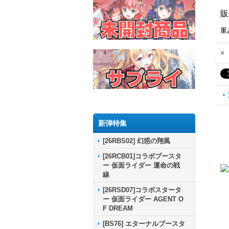
販
重
×
新弾特集
[26RBS02] 幻惑の翔風
[26RCB01]コラボブースタ
ー 仮面ライダー 運命の戦
線
[26RSD07]コラボスタータ
ー 仮面ライダー AGENT O
F DREAM
[BS76] エターナルブースタ