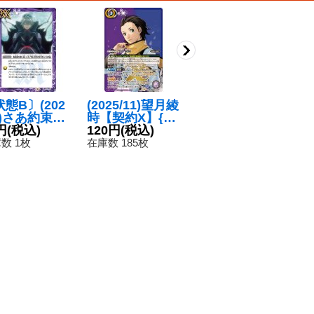
態B〕(202
(2025/11)望月綾
(2023/10)ガンダ
(
8)さあ約束の
時【契約X】{C
ム・バルバトス
カ
きだ、碇シン
円
(税込)
B33-CX02}
120円
(税込)
ルプス[鉄華団]
280円
(税込)
I
1
君。今度こそ
《多》
【X】{CB29-X0
C
数 1枚
在庫数 185枚
在庫数 3枚
在
だけは幸せに
1}《紫》
てみせるよ
】{CB21-05
}《紫》