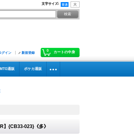
文字サイズ
:
0
カートの中身
ログイン
新規登録
MTG通販
ポケカ通販
】{CB33-023}《多》