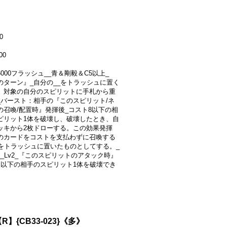
0
00
+6000フラッシュ__青＆剛毅＆C5以上_
のターン』_自分の__をトラッシュに置く
、対象の自分のスピリットに手札から重
_バースト：相手の『このスピリット/ネ
の召喚/配置時』発揮後_コスト8以下の相
ピリット1体を破壊し、破壊したとき、自
ッキから2枚ドローする。この効果発揮
のカードをコストを支払わずに召喚する
_をトラッシュに置いたものとしてする。_
__Lv2_『このスピリットのアタック時』
個以下の相手のスピリット1体を破壊でき
】{CB33-023}《多》