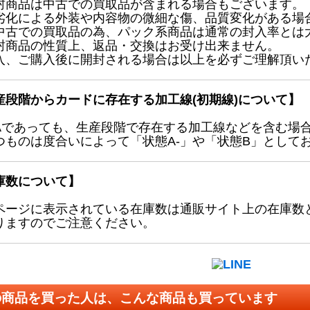
封商品は中古での買取品が含まれる場合もございます。
劣化による外装や内容物の微細な傷、品質変化がある場
中古での買取品の為、パック系商品は通常の封入率とは
封商品の性質上、返品・交換はお受け出来ません。
入、ご購入後に開封される場合は以上を必ずご理解頂い
産段階からカードに存在する加工線(初期線)について】
Aであっても、生産段階で存在する加工線などを含む場
つものは度合いによって「状態A-」や「状態B」として
庫数について】
ページに表示されている在庫数は通販サイト上の在庫数
りますのでご注意ください。
の商品を買った人は、こんな商品も買っています