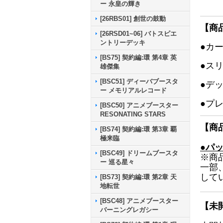
ー 永皇の輝き
[26RBS01] 創世の鼓動
【商
[26RSD01~06] バトスピエ
ントリーデッキ
●カ
[BS75] 契約編:環 第4章 英
●ス
雄傑集
[BSC51] ディーバブースタ
●デ
ー メモリアルレコード
●プ
[BSC50] アニメブースター
RESONATING STARS
【商
[BS74] 契約編:環 第3章 覇
極来臨
●パ
[BSC49] ドリームブースタ
※商
ー 巡る星々
一部
して
[BS73] 契約編:環 第2章 天
地転世
[BSC48] アニメブースター
【未
バーニングレガシー