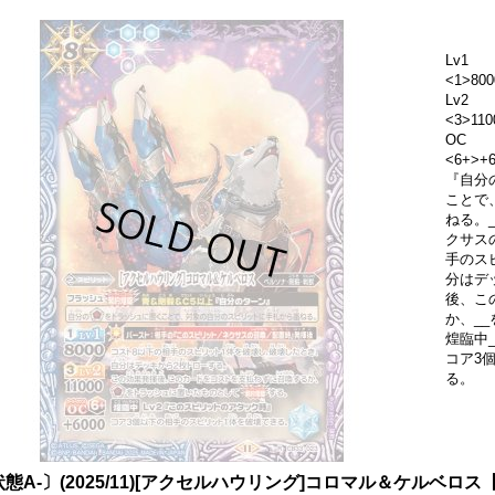
Lv1
<1>800
Lv2
<3>110
OC
<6+>
『自分
ことで
ねる。
クサス
手のス
分はデ
後、こ
か、_
煌臨中
コア3
る。
態A-〕(2025/11)[アクセルハウリング]コロマル＆ケルベロス【R