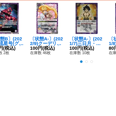
態B〕(202
〔状態A-〕(202
〔状態A-〕(202
〔状
7)流星号[グレ
2/9)クーデリア
1/7)三日月・オ
1/
改弐]【C】
円
(税込)
＆アトラ【M】
100円
(税込)
ーガス【R】{C
100円
(税込)
と
80
16-013}
{CB25-069}
B16-056}《紫》
ジ
 2枚
在庫数 46枚
在庫数 10枚
在庫
》
《紫》
君
し
【R
8