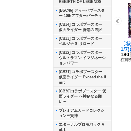
REBIRTH OF LEGENDS
[BSC46] ディーバブースタ
ー 10thアフターパーティ
[CB34] コラボブースター
仮面ライダー 善悪の選択
[CB33] コラボブースター
〔状
ペルソナ３ リロード
1/
[CB32] コラボブースター
イズ
180
ウルトラマン イマジネーシ
{CB
在庫数
ョンパワー
《紫
[CB31] コラボブースター
仮面ライダー Exceed the li
mit
[CB30]コラボブースター 仮
面ライダー 〜神秘なる願
い〜
プレミアムカードコレクシ
ョン三賢神
エターナルプロモパック V
ol.1