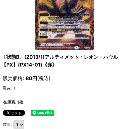
〔状態B〕(2013/1)アルティメット・レオン・ハウル
【PX】{PX14-01}《赤》
販売価格
:
80
円
(税込)
重み
:
1
在庫数 1枚
数量
: