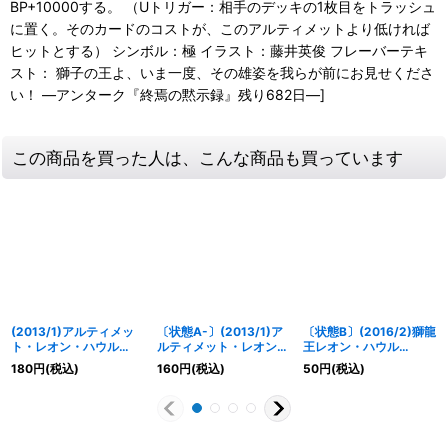
BP+10000する。 （Uトリガー：相手のデッキの1枚目をトラッシュ
に置く。そのカードのコストが、このアルティメットより低ければ
ヒットとする） シンボル：極 イラスト：藤井英俊 フレーバーテキ
スト： 獅子の王よ、いま一度、その雄姿を我らが前にお見せくださ
い！ ―アンターク『終焉の黙示録』残り682日―]
この商品を買った人は、こんな商品も買っています
(2013/1)アルティメッ
〔状態A-〕(2013/1)ア
〔状態B〕(2016/2)獅龍
ト・レオン・ハウル
ルティメット・レオン・
王レオン・ハウル
【PX】{PX14-01}
ハウル【PX】{PX14-
【PX】{PX15-07}
180
円
(税込)
160
円
(税込)
50
円
(税込)
《赤》
01}《赤》
《赤》