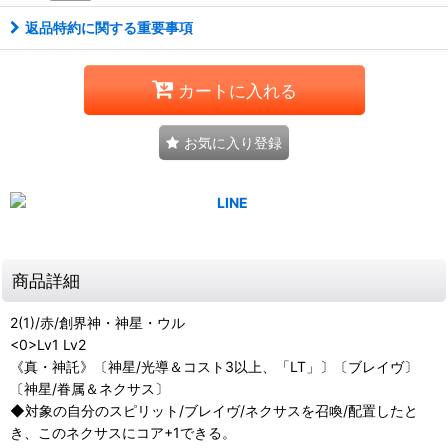
返品特約に関する重要事項
カートに入れる
お気に入り登録
商品詳細
2(1)/赤/創界神・神星・ウル
<0>Lv1
Lv2
《真・神託》〔神星/光導＆コスト3以上、「LT」〕〔ブレイヴ〕
〔神星/眷属＆ネクサス〕
◆対象の自分のスピリット/ブレイヴ/ネクサスを召喚/配置したと
き、このネクサスにコア+1できる。