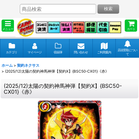
検索
メニュー
カート
店頭受取につい
カテゴリ
マイページ
収録弾
問い合わせ
ご利用案内
て
ホーム
>
契約ネクサス
>
(2025/12)太陽の契約神馬神弾【契約X】{BSC50-CX01}《赤》
(2025/12)太陽の契約神馬神弾【契約X】{BSC50-
CX01}《赤》