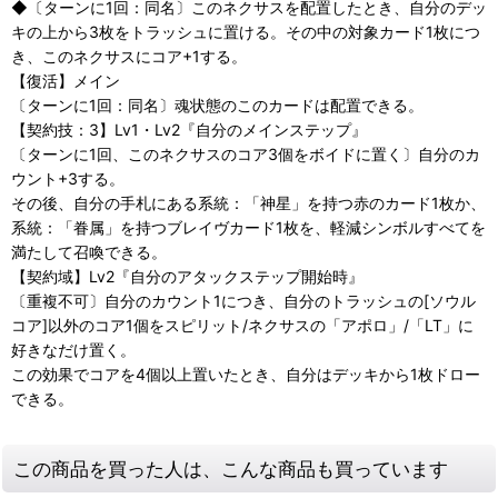
◆〔ターンに1回：同名〕このネクサスを配置したとき、自分のデッ
キの上から3枚をトラッシュに置ける。その中の対象カード1枚につ
き、このネクサスにコア+1する。
【復活】メイン
〔ターンに1回：同名〕魂状態のこのカードは配置できる。
【契約技：3】Lv1・Lv2『自分のメインステップ』
〔ターンに1回、このネクサスのコア3個をボイドに置く〕自分のカ
ウント+3する。
その後、自分の手札にある系統：「神星」を持つ赤のカード1枚か、
系統：「眷属」を持つブレイヴカード1枚を、軽減シンボルすべてを
満たして召喚できる。
【契約域】Lv2『自分のアタックステップ開始時』
〔重複不可〕自分のカウント1につき、自分のトラッシュの[ソウル
コア]以外のコア1個をスピリット/ネクサスの「アポロ」/「LT」に
好きなだけ置く。
この効果でコアを4個以上置いたとき、自分はデッキから1枚ドロー
できる。
この商品を買った人は、こんな商品も買っています