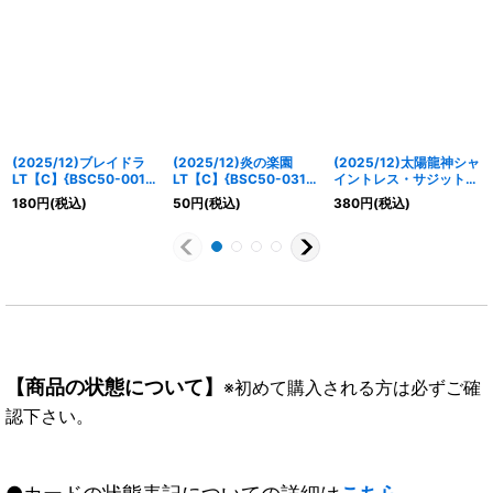
(2025/12)ブレイドラ
(2025/12)炎の楽園
(2025/12)太陽龍神シャ
LT【C】{BSC50-001}
LT【C】{BSC50-031}
イントレス・サジット・
《赤》
《赤》
アポロドラゴン【X】
180
円
(税込)
50
円
(税込)
380
円
(税込)
{BSC50-X01}《赤》
【商品の状態について】
※初めて購入される方は必ずご確
認下さい。