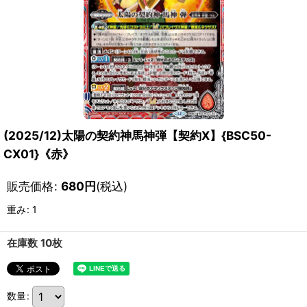
(2025/12)太陽の契約神馬神弾【契約X】{BSC50-
CX01}《赤》
販売価格
:
680
円
(税込)
重み
:
1
在庫数 10枚
数量
: