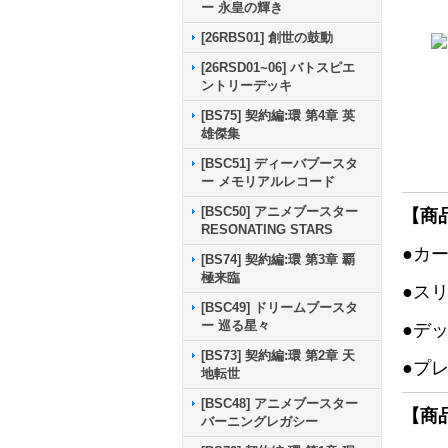
ー 永皇の輝き
[26RBS01] 創世の鼓動
[26RSD01~06] バトスピエ
ントリーデッキ
[BS75] 契約編:環 第4章 英
雄傑集
[BSC51] ディーバブースタ
ー メモリアルレコード
[BSC50] アニメブースター
【商
RESONATING STARS
●カ
[BS74] 契約編:環 第3章 覇
極来臨
●ス
[BSC49] ドリームブースタ
ー 巡る星々
●デ
[BS73] 契約編:環 第2章 天
●プ
地転世
[BSC48] アニメブースター
【商
バーニングレガシー