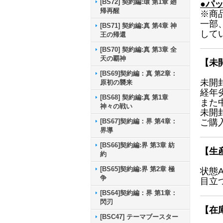
[BS72] 契約編:環 第1章 廻
●パ
帰再醒
※商
一部
[BS71] 契約編:真 第4章 神
して
王の帰還
[BS70] 契約編:真 第3章 全
天の覇神
【未
[BS69]契約編：真 第2章：
未開
原初の襲来
経年
[BS68] 契約編:真 第1章
また
神々の戦い
未開
[BS67]契約編：界 第4章：
ご購
界導
[BS66]契約編:界 第3章 紡
【生
約
[BS65]契約編:界 第2章 極
状態
争
目立
[BS64]契約編：界 第1章：
閃刃
【在
[BSC47] テーマブースター