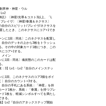
/赤/創界神・神星・ウル
1
Lv2
神託》〔神星/光導＆コスト3以上、「L
〔ブレイヴ〕〔神星/眷属＆ネクサス〕
の自分のスピリット/ブレイヴ/ネクサスを
配置したとき、このネクサスにコア+1でき
ーンに1回：同名〕このネクサスを配置し
、自分のデッキの上から3枚をトラッシュ
る。その中の対象カード1枚につき、この
スにコア+1する。
】メイン
ンに1回：同名〕魂状態のこのカードは配
る。
：3】Lv1・Lv2『自分のメインステッ
ンに1回、このネクサスのコア3個をボイ
く〕自分のカウント+3する。
、自分の手札にある系統：「神星」を持
カード1枚か、系統：「眷属」を持つブレ
ード1枚を、軽減シンボルすべてを満たし
できる。
域】Lv2『自分のアタックステップ開始