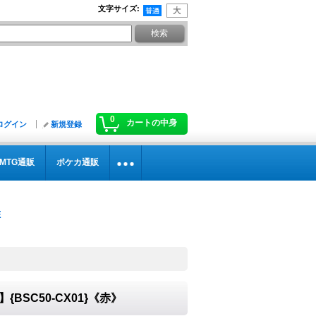
文字サイズ
:
0
カートの中身
ログイン
新規登録
MTG通販
ポケカ通販
】{BSC50-CX01}《赤》