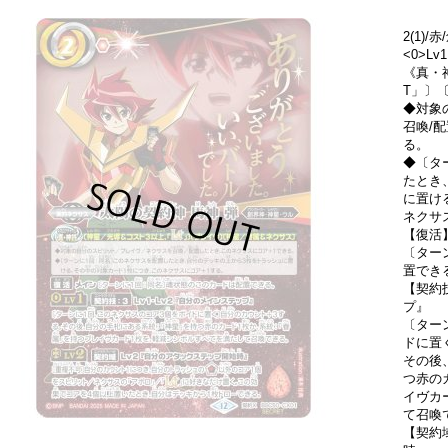
2(1)
<0>Lv
《真・
T」〕
◆対象
召喚/
る。
◆〔タ
たとき
に置け
ネクサ
【復活
〔ター
置でき
【契約技
プ』
〔ター
ドに置
その後
つ赤の
イヴカ
て召喚
【契約