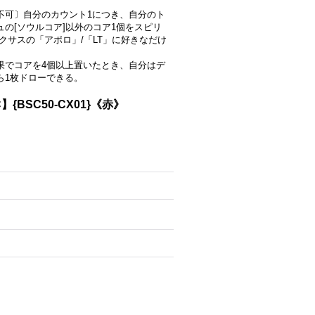
不可〕自分のカウント1につき、自分のト
ュの[ソウルコア]以外のコア1個をスピリ
ネクサスの「アポロ」/「LT」に好きなだけ
果でコアを4個以上置いたとき、自分はデ
ら1枚ドローできる。
】{BSC50-CX01}《赤》