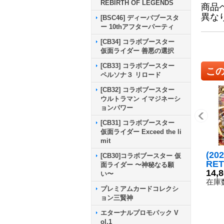
REBIRTH OF LEGENDS
商品
異な
[BSC46] ディーバブースタ
ー 10thアフターパーティ
[CB34] コラボブースター
仮面ライダー 善悪の選択
[CB33] コラボブースター
こ
ペルソナ３ リロード
[CB32] コラボブースター
ウルトラマン イマジネーシ
ョンパワー
[CB31] コラボブースター
仮面ライダー Exceed the li
mit
(20
[CB30]コラボブースター 仮
RE
面ライダー 〜神秘なる願
ェネ
14,
い〜
ラゴ
在庫数
プレミアムカードコレクシ
P-S
ョン三賢神
CP
エターナルプロモパック V
ol.1