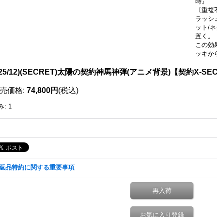
時』
〔重複
ラッシ
ット/
置く。
この効
ッキか
025/12)(SECRET)太陽の契約神馬神弾(アニメ背景)【契約X-SEC
売価格
:
74,800円
(税込)
み
:
1
返品特約に関する重要事項
再入荷
お気に入り登録