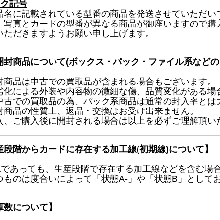
ック記号
品名に記載されている型番の商品を発送させていただい
、写真とカードの型番が異なる商品が御座いますので購
いただきますようお願い申し上げます。
開封商品について(ボックス・パック・ファイル系などの
封商品は中古での買取品が含まれる場合もございます。
劣化による外装や内容物の微細な傷、品質変化がある場
中古での買取品の為、パック系商品は通常の封入率とは
封商品の性質上、返品・交換はお受け出来ません。
入、ご購入後に開封される場合は以上を必ずご理解頂い
産段階からカードに存在する加工線(初期線)について】
Aであっても、生産段階で存在する加工線などを含む場
つものは度合いによって「状態A-」や「状態B」として
庫数について】