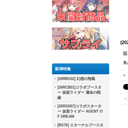
(2
販
重
新弾特集
×
[26RBS02] 幻惑の翔風
[26RCB01]コラボブースタ
ー 仮面ライダー 運命の戦
線
[26RSD07]コラボスタータ
ー 仮面ライダー AGENT O
F DREAM
[BS76] エターナルブースタ