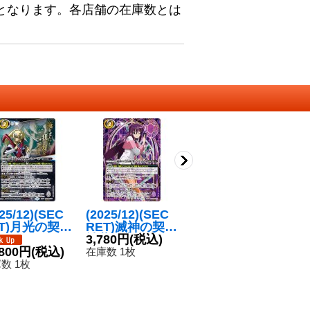
となります。各店舗の在庫数とは
25/12)(SEC
(2025/12)(SEC
(2025/12)(SEC
(2
ET)月光の契約
RET)滅神の契約
RET)天輪の契約
R
バローネ(アニ
神紫乃宮まゐ(シ
3,780円
(税込)
神大六天魔王(ア
神
6
背景)【契約X-
,800円
(税込)
ンボル背景)【契
ニメ背景)【契約
24,800円
(税込)
シ
在庫数 1枚
在
C】{BSC50-
約X-SEC】{BS
X-SEC】{BSC4
X
数 1枚
在庫数 2枚
03}《白》
C50-CX02}
8-CX02}《多》
8
《紫》