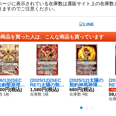
ページに表示されている在庫数は通販サイト上の在庫数
りますのでご注意ください。
の商品を買った人は、こんな商品も買っています
26/13)(SEC
(2025/12)(SEC
(2025/12)太陽の
(20
T)創聖原理ジ
RET)太陽の契約
契約神馬神弾
R
レイタード
800円
(税込)
神馬神弾(シンボ
1,580円
(税込)
【契約X】{BSC
680円
(税込)
神
ン・梵【C
ル背景)【契約X-
50-CX01}《赤》
メ
59
 1枚
在庫数 1枚
在庫数 4枚
EC】{BS76-
SEC】{BSC50-
SE
在庫
01}《赤》
CX01}《赤》
CX