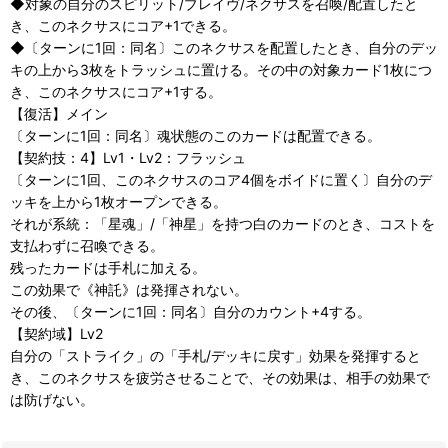
◆対象の自分のスピリット/ブレイヴ/ネクサスを召喚/配置したと
き、このネクサスにコア+1できる。
◆〔ターンに1回：同名〕このネクサスを配置したとき、自分のデッ
キの上から3枚をトラッシュに置ける。その中の対象カード1枚につ
き、このネクサスにコア+1する。
【復活】メイン
〔ターンに1回：同名〕魂状態のこのカードは配置できる。
【契約技：4】Lv1・Lv2：フラッシュ
〔ターンに1回、このネクサスのコア4個をボイドに置く〕自分のデ
ッキを上から1枚オープンできる。
それが系統：「星魂」/「神星」を持つ白のカードのとき、コストを
支払わずに召喚できる。
残ったカードは手札に加える。
この効果で《神託》は発揮されない。
その後、〔ターンに1回：同名〕自分のカウント+4する。
【契約域】Lv2
自分の「ストライク」の「手札/デッキに戻す」効果を発揮すると
き、このネクサスを疲労させることで、その効果は、相手の効果で
は防げない。