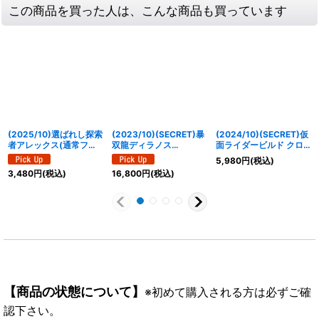
この商品を買った人は、こんな商品も買っています
(2025/10)選ばれし探索
(2023/10)(SECRET)暴
(2024/10)(SECRET)仮
者アレックス(通常フレ
双龍ディラノス
面ライダービルド クロ
ーム/WINNER/コアの光
XV【XV-SEC】{BS66-
ーズビルドフォーム [2]
5,980
円
(税込)
主最強決定戦)【M】
XV01}《赤》
【XX-SEC】{CB30-
3,480
円
(税込)
16,800
円
(税込)
{BS52-RV007}《多》
XX01}《多》
【商品の状態について】
※初めて購入される方は必ずご確
認下さい。