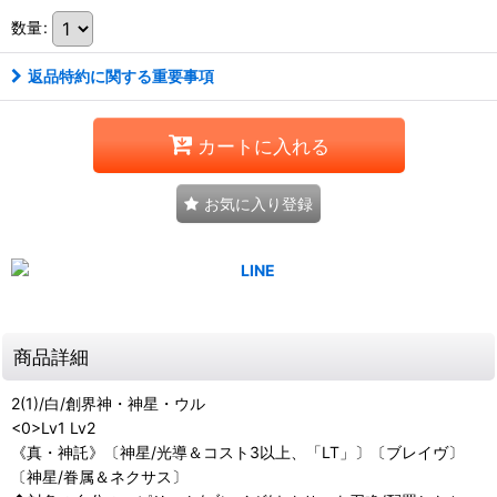
数量
:
返品特約に関する重要事項
カートに入れる
お気に入り登録
商品詳細
2(1)/白/創界神・神星・ウル
<0>Lv1
Lv2
《真・神託》〔神星/光導＆コスト3以上、「LT」〕〔ブレイヴ〕
〔神星/眷属＆ネクサス〕