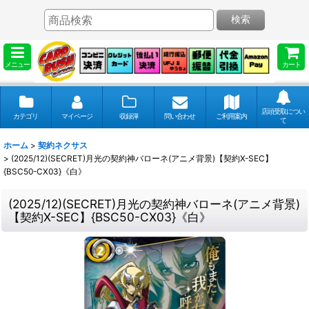
検索
メニュー
カート
店頭受取につい
カテゴリ
マイページ
収録弾
問い合わせ
ご利用案内
て
ホーム
>
契約ネクサス
>
(2025/12)(SECRET)月光の契約神バローネ(アニメ背景)【契約X-SEC】
{BSC50-CX03}《白》
(2025/12)(SECRET)月光の契約神バローネ(アニメ背景)
【契約X-SEC】{BSC50-CX03}《白》